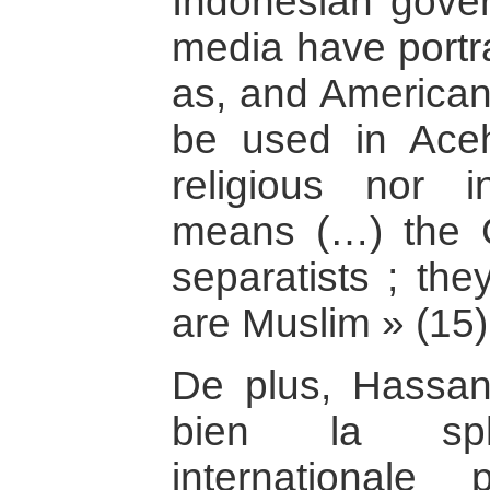
Indonesian gove
media have portra
as, and American 
be used in Aceh,
religious nor i
means (…) the 
separatists ; the
are Muslim » (15)
De plus, Hassan 
bien la sphè
internationale