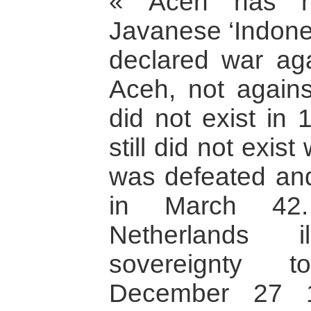
« Aceh has no
Javanese ‘Indone
declared war ag
Aceh, not agains
did not exist in 
still did not exi
was defeated an
in March 42
Netherlands il
sovereignty t
December 27 