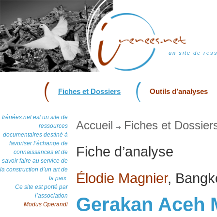
un site de res
Fiches et Dossiers
Outils d’analyses
Irénées.net est un site de
Accueil
Fiches et Dossier
ressources
documentaires destiné à
favoriser l’échange de
Fiche d’analyse
connaissances et de
savoir faire au service de
la construction d’un art de
Élodie Magnier
, Bangk
la paix.
Ce site est porté par
l’association
Gerakan Aceh M
Modus Operandi