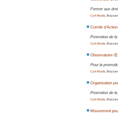
Former aux droi
Cyril Musila
, Brazzavil
Comité d’Action 
Promotion de la 
Cyril Musila
, Brazzavil
Observatoire Œ
Pour la promotio
Cyril Musila
, Brazzavil
Organisation p
Promotion de la 
Cyril Musila
, Brazzavil
Mouvement pour