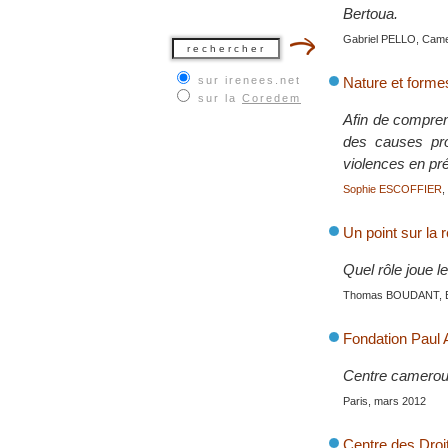
Bertoua.
Gabriel PELLO, Came
sur irenees.net
Nature et forme
sur la
Coredem
Afin de compren
des causes pro
violences en pr
Sophie ESCOFFIER
,
Un point sur la 
Quel rôle joue l
Thomas BOUDANT, Ba
Fondation Paul 
Centre cameroun
Paris, mars 2012
Centre des Dro