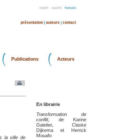
english
español
français
présentation
|
auteurs
|
contact
Publications
Acteurs
En librairie
Transformation de
conflit
, de Karine
Gatelier, Claske
Dijkema et Herrick
Mouafo
 la ville de