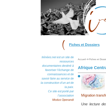
Fiches et Dossiers
Irénées.net est un site de
Accueil
Fiches et Dossi
ressources
documentaires destiné à
Afrique Centr
favoriser l’échange de
connaissances et de
savoir faire au service de
la construction d’un art de
la paix.
Ce site est porté par
Migration transf
l’association
Modus Operandi
Une lecture des