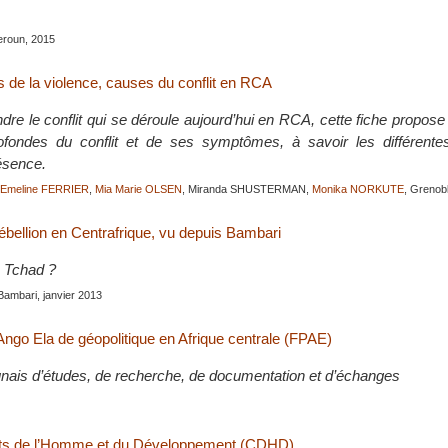
roun, 2015
s de la violence, causes du conflit en RCA
dre le conflit qui se déroule aujourd’hui en RCA, cette fiche propos
fondes du conflit et de ses symptômes, à savoir les différent
ésence.
Emeline FERRIER
,
Mia Marie OLSEN
, Miranda SHUSTERMAN,
Monika NORKUTE
, Grenobl
rébellion en Centrafrique, vu depuis Bambari
e Tchad ?
mbari, janvier 2013
Ango Ela de géopolitique en Afrique centrale (FPAE)
ais d’études, de recherche, de documentation et d’échanges
its de l’Homme et du Développement (CDHD)