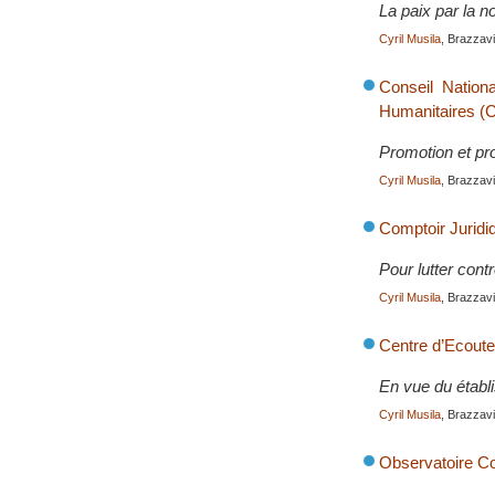
La paix par la no
Cyril Musila
, Brazzavil
Conseil Nation
Humanitaires 
Promotion et pr
Cyril Musila
, Brazzavil
Comptoir Juridi
Pour lutter cont
Cyril Musila
, Brazzavil
Centre d’Ecoute
En vue du établi
Cyril Musila
, Brazzavil
Observatoire C