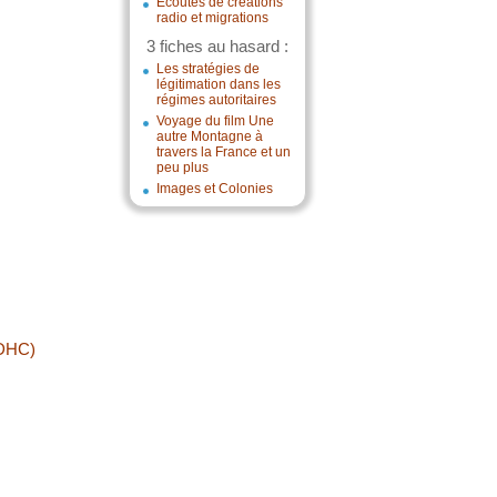
Écoutes de créations
radio et migrations
3 fiches au hasard :
Les stratégies de
légitimation dans les
régimes autoritaires
Voyage du film Une
autre Montagne à
travers la France et un
peu plus
Images et Colonies
DDHC)