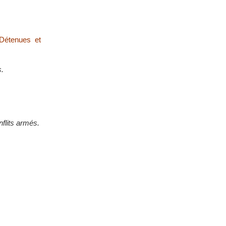
 Détenues et
s.
nflits armés.