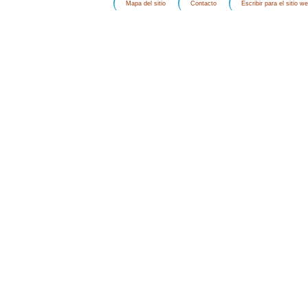
Mapa del sitio
Contacto
Escribir para el sitio w