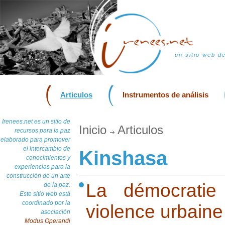
un sitio web d
Articulos
Instrumentos de análisis
Irenees.net es un sitio de
Inicio
Articulos
recursos para la paz
elaborado para promover
el intercambio de
Kinshasa
conocimientos y
experiencias para la
construcción de un arte
La démocratie
de la paz.
Este sitio web está
coordinado por la
violence urbain
asociación
Modus Operandi