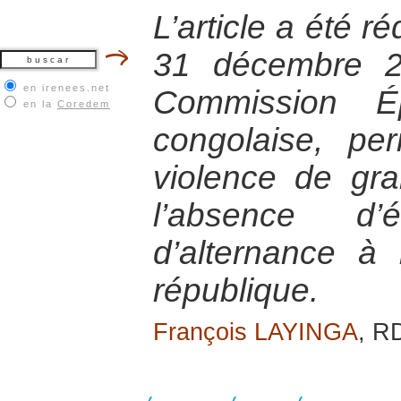
L’article a été r
31 décembre 2
en irenees.net
Commission Ép
en la
Coredem
congolaise, per
violence de gr
l’absence d’
d’alternance à
république.
François LAYINGA
, R