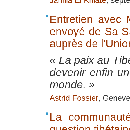
Jamila El Khiate
, sept
Entretien avec 
envoyé de Sa Sa
auprès de l’Uni
« La paix au Tibe
devenir enfin un
monde. »
Astrid Fossier
, Genève,
La communauté 
question tibétain