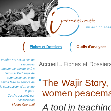
un site de res
Fiches et Dossiers
Outils d’analyses
Irénées.net est un site de
Accueil
Fiches et Dossier
ressources
documentaires destiné à
favoriser l’échange de
connaissances et de
The Wajir Story
savoir faire au service de
la construction d’un art de
women peacemak
la paix.
Ce site est porté par
l’association
A tool in teachin
Modus Operandi