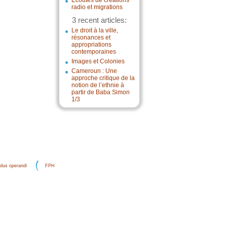
Écoutes de créations
radio et migrations
3 recent articles:
Le droit à la ville,
résonances et
appropriations
contemporaines
Images et Colonies
Cameroun : Une
approche critique de la
notion de l’ethnie à
partir de Baba Simon
1/3
dus operandi
FPH