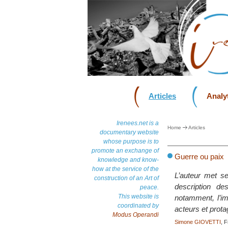
Articles
Analyt
Irenees.net is a
Home
Articles
documentary website
whose purpose is to
promote an exchange of
Guerre ou paix
knowledge and know-
how at the service of the
L’auteur met s
construction of an Art of
description d
peace.
This website is
notamment, l’i
coordinated by
acteurs et prota
Modus Operandi
Simone GIOVETTI
, 