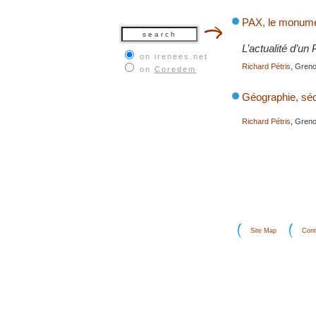
PAX, le monumen
L’actualité d’un 
on irenees.net
Richard Pétris
, Gren
on
Coredem
Géographie, sécu
Richard Pétris
, Gren
Site Map
Cont