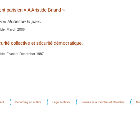
t parisien « A Aristide Briand »
Prix Nobel de la paix.
oble, March 2006
rité collective et sécurité démocratique.
oble, France, December 1997
act
Becoming an author
Legal Notices
Irenees is a member of Coredem
Mo