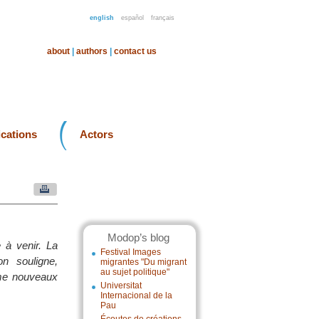
english
español
français
about
|
authors
|
contact us
ications
Actors
Modop’s blog
 à venir. La
Festival Images
n souligne,
migrantes "Du migrant
au sujet politique"
mme nouveaux
Universitat
Internacional de la
Pau