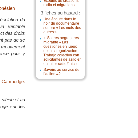
Écoutes de créations
radio et migrations
onésien
3 fiches au hasard :
ésolution du
Une écoute dans le
noir du documentaire
n véritable
sonore « Les mots des
autres »
ct des droits
« Si eres negro, eres
nt pas de se
migrante » Las
le mouvement
cuestiones en juego
de la categorización -
lence pour y
Trabajo colectivo con
solicitantes de asilo en
un taller radiofónico
Savoirs au service de
l’action #2
au Cambodge.
 siècle et au
roge sur les