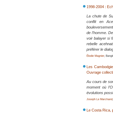
1998-2004 : Ech
La chute de Suh
conflit en Ac
bouleversement a
de l’homme. Des
voir balayer si
rebelle acehna
préférer le dial
Élodie Magnier
, Bang
Les Cambodgien
Ouvrage collecti
Au cours de son
moment où l’ON
évolutions possi
Joseph Le Marchand
Le Costa Rica, p