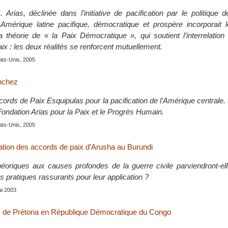
 Arias, déclinée dans l’initiative de pacification par le politique 
 Amérique latine pacifique, démocratique et prospère incorporait l
a théorie de « la Paix Démocratique », qui soutient l’interrelation 
ix : les deux réalités se renforcent mutuellement.
ats-Unis, 2005
nchez
ccords de Paix Esquipulas pour la pacification de l’Amérique centrale.
Fondation Arias pour la Paix et le Progrès Humain.
ats-Unis, 2005
cation des accords de paix d’Arusha au Burundi
héoriques aux causes profondes de la guerre civile parviendront-el
pratiques rassurants pour leur application ?
ai 2003
x de Prétoria en République Démocratique du Congo