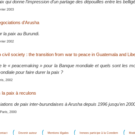
x qui donne l’impression d’un partage des dépouilles entre les belligé
évrier 2003
égociations d’Arusha
 la paix au Burundi.
évrier 2002
o civil society : the transition from war to peace in Guatemala and Libe
e le « peacemaking » pour la Banque mondiale et quels sont les mo
ndiale pour faire durer la paix ?
ris, 2002
 la paix à reculons
ciations de paix inter-burundaises à Arusha depuis 1996 jusqu’en 2000
 Paris, 2000
ontact
Devenir auteur
Mentions légales
Irenees participe à la Coredem
Modu