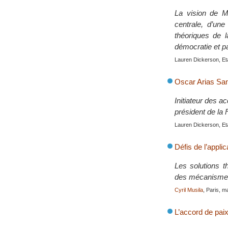
La vision de M.
centrale, d’une
théoriques de l
démocratie et pa
Lauren Dickerson, Et
Oscar Arias Sa
Initiateur des a
président de la 
Lauren Dickerson, Et
Défis de l’appli
Les solutions t
des mécanismes 
Cyril Musila
, Paris, m
L’accord de pai