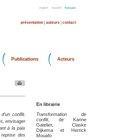
english
español
français
présentation
|
auteurs
|
contact
Publications
Acteurs
En librairie
’un conflit.
Transformation de
conflit
, de Karine
es, envisager
Gatelier, Claske
ant à la paix
Dijkema et Herrick
 reprise des
Mouafo