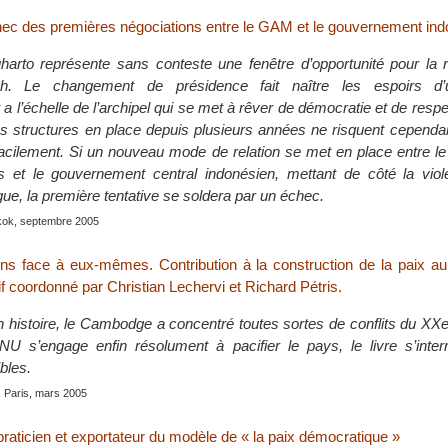
ec des premières négociations entre le GAM et le gouvernement ind
arto représente sans conteste une fenêtre d’opportunité pour la r
eh. Le changement de présidence fait naître les espoirs d’u
 l’échelle de l’archipel qui se met à rêver de démocratie et de respe
 structures en place depuis plusieurs années ne risquent cependa
 facilement. Si un nouveau mode de relation se met en place entre 
is et le gouvernement central indonésien, mettant de côté la vio
ogue, la première tentative se soldera par un échec.
kok, septembre 2005
s face à eux-mêmes. Contribution à la construction de la paix 
f coordonné par Christian Lechervi et Richard Pétris.
 histoire, le Cambodge a concentré toutes sortes de conflits du XXe
U s’engage enfin résolument à pacifier le pays, le livre s’inter
bles.
, Paris, mars 2005
raticien et exportateur du modèle de « la paix démocratique »