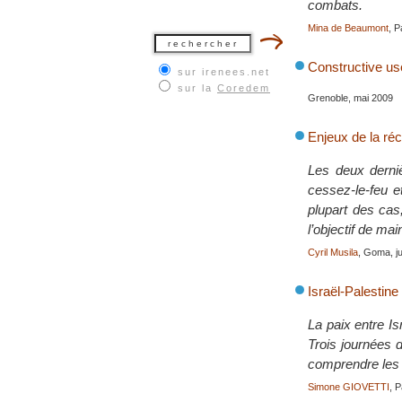
combats.
Mina de Beaumont
, P
Constructive us
sur irenees.net
sur la
Coredem
Grenoble, mai 2009
Enjeux de la réc
Les deux derni
cessez-le-feu e
plupart des cas
l’objectif de mai
Cyril Musila
, Goma, j
Israël-Palestine
La paix entre Is
Trois journées 
comprendre les r
Simone GIOVETTI
, 