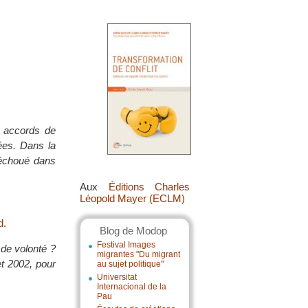
s accords de
ées. Dans la
 échoué dans
Aux
Éditions Charles
Léopold Mayer (ECLM)
d.
Blog de Modop
Festival Images
 de volonté ?
migrantes "Du migrant
et 2002, pour
au sujet politique"
Universitat
Internacional de la
Pau