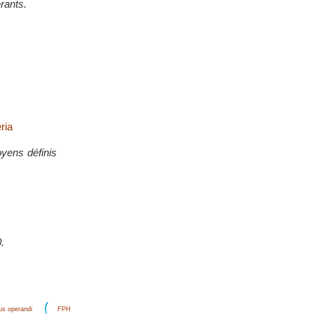
rants.
ria
yens définis
.
s operandi
FPH