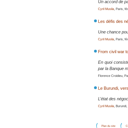
Un accord de pai
Cyril Musila
, Paris, f
Les défis des n
Une chance pour
Cyril Musila
, Paris, f
From civil war t
En quoi consist
par la Banque mo
Florence Croidieu, Pa
Le Burundi, vers
L’état des négo
Cyril Musila
, Burundi,
Plan du site
C