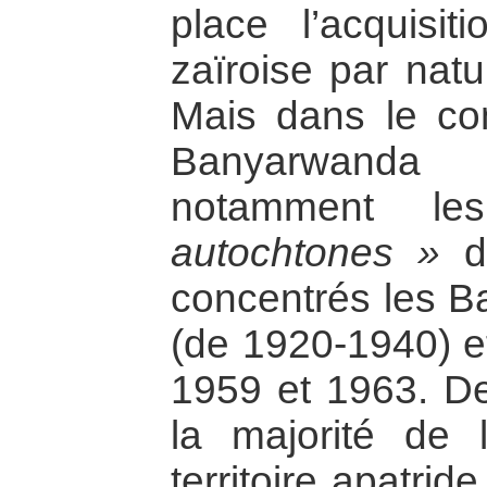
place l’acquisit
zaïroise par natur
Mais dans le cont
Banyarwanda 
notamment l
autochtones »
du
concentrés les 
(de 1920-1940) et
1959 et 1963. De 
la majorité de 
territoire apatride