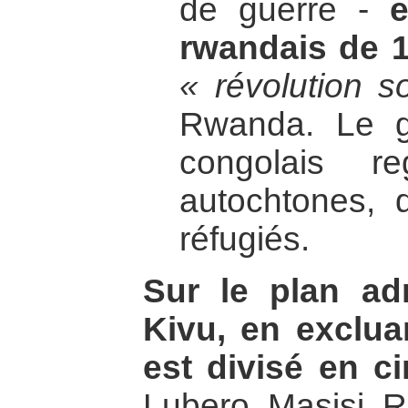
de guerre -
e
rwandais de 
« révolution s
Rwanda. Le 
congolais r
autochtones, 
réfugiés.
Sur le plan adm
Kivu, en exclua
est divisé en cin
Lubero, Masisi, R