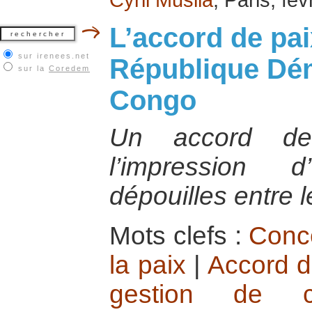
L’accord de pai
sur irenees.net
République Dé
sur la
Coredem
Congo
Un accord de
l’impression 
dépouilles entre l
Mots clefs :
Conce
la paix
|
Accord d
gestion de co