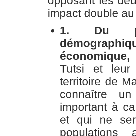
opposant les deu
impact double au 
1. Du p
démograph
économique,
l
Tutsi et leur 
territoire de Ma
connaître u
important à c
et qui ne se
populations 