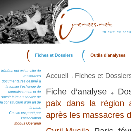
un site de res
Fiches et Dossiers
Outils d’analyses
Irénées.net est un site de
Accueil
Fiches et Dossier
ressources
documentaires destiné à
favoriser l’échange de
Fiche d’analyse
Dos
connaissances et de
savoir faire au service de
paix dans la région 
la construction d’un art de
la paix.
après les massacres 
Ce site est porté par
l’association
Modus Operandi
Cyril Musila
, Paris, fé