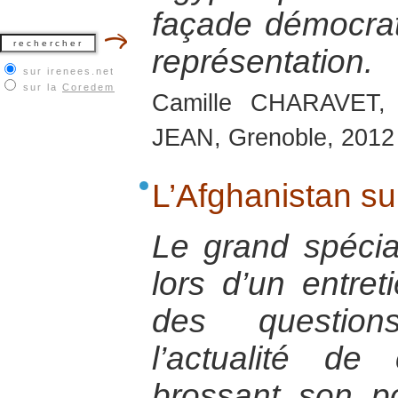
façade démocrat
représentation.
sur irenees.net
sur la
Coredem
Camille CHARAVET,
JEAN, Grenoble, 2012
L’Afghanistan su
Le grand spécial
lors d’un entret
des question
l’actualité d
brossant son por