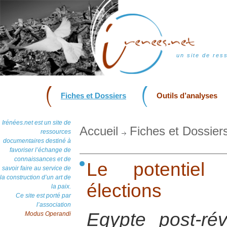
un site de res
Fiches et Dossiers
Outils d’analyses
Irénées.net est un site de
Accueil
Fiches et Dossier
ressources
documentaires destiné à
favoriser l’échange de
connaissances et de
Le potentiel 
savoir faire au service de
la construction d’un art de
élections
la paix.
Ce site est porté par
l’association
Egypte post-rév
Modus Operandi