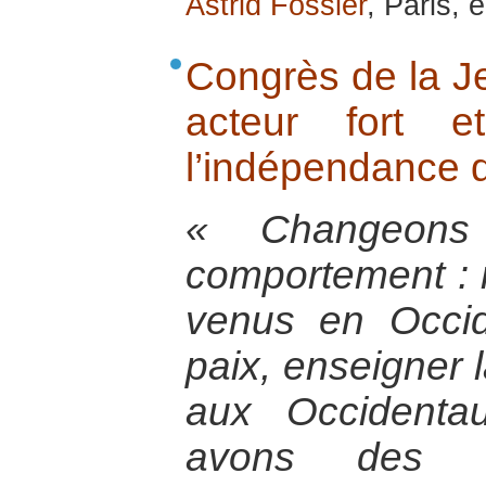
Astrid Fossier
, Paris, 
Congrès de la J
acteur fort e
l’indépendance d
« Changeons
comportement :
venus en Occid
paix, enseigner l
aux Occidenta
avons des e