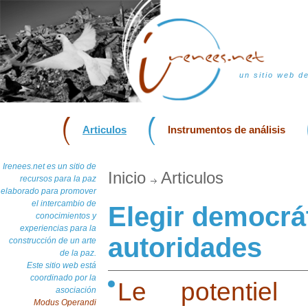
un sitio web d
Articulos
Instrumentos de análisis
Irenees.net es un sitio de
Inicio
Articulos
recursos para la paz
elaborado para promover
el intercambio de
Elegir democrá
conocimientos y
experiencias para la
autoridades
construcción de un arte
de la paz.
Este sitio web está
coordinado por la
Le potentiel 
asociación
Modus Operandi