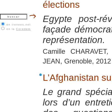
élections
Egypte post-rév
en irenees.net
façade démocrat
en la
Coredem
représentation.
Camille CHARAVET,
JEAN, Grenoble, 2012
L’Afghanistan su
Le grand spécial
lors d’un entret