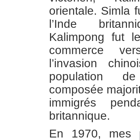
orientale. Simla f
l’Inde britan
Kalimpong fut l
commerce ver
l’invasion chino
population de
composée majorit
immigrés penda
britannique.
En 1970, mes p