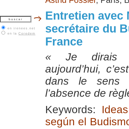
Entretien avec
secrétaire du B
en irenees.net
en la
Coredem
France
« Je dirais 
aujourd’hui, c’es
dans le sens p
l’absence de règl
Keywords:
Ideas
según el Budism