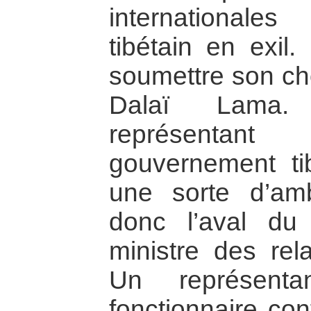
international
tibétain en exil.
soumettre son cho
Dalaï Lama. 
représentan
gouvernement tib
une sorte d’am
donc l’aval d
ministre des rela
Un représent
fonctionnaire co