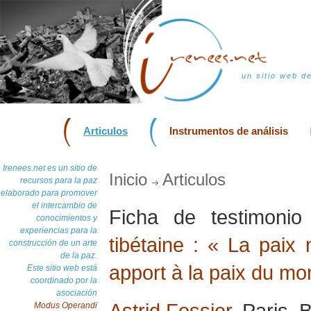
un sitio web d
Articulos
Instrumentos de análisis
Irenees.net es un sitio de
Inicio
Articulos
recursos para la paz
elaborado para promover
el intercambio de
Ficha de testimoni
conocimientos y
experiencias para la
tibétaine : « La paix
construcción de un arte
de la paz.
apport à la paix du m
Este sitio web está
coordinado por la
asociación
Astrid Fossier
, Paris, 
Modus Operandi