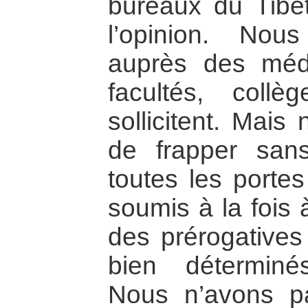
bureaux du Tibet,
l’opinion. Nou
auprès des média
facultés, collè
sollicitent. Mai
de frapper san
toutes les port
soumis à la fois 
des prérogatives 
bien détermin
Nous n’avons pa