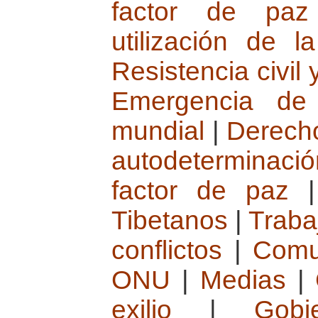
factor de paz
utilización de la
Resistencia civil 
Emergencia de 
mundial
|
Derecho
autodeterminació
factor de paz
Tibetanos
|
Traba
conflictos
|
Comun
ONU
|
Medias
|
exilio
|
Gob