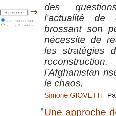
des question
l’actualité d
sur irenees.net
brossant son por
sur la
Coredem
nécessite de re
les stratégies d
reconstruc
l’Afghanistan r
le chaos.
Simone GIOVETTI
, Pa
Une approche de