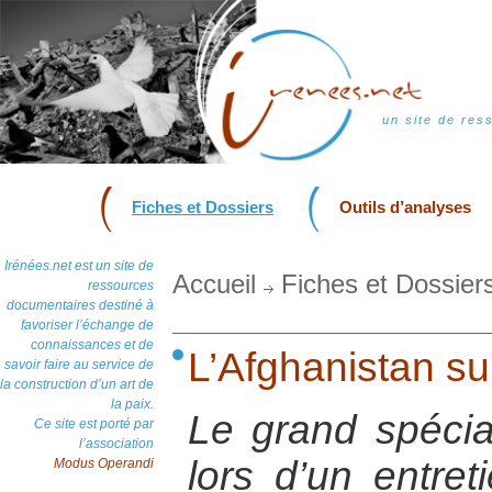
un site de res
Fiches et Dossiers
Outils d’analyses
Irénées.net est un site de
Accueil
Fiches et Dossier
ressources
documentaires destiné à
favoriser l’échange de
connaissances et de
L’Afghanistan su
savoir faire au service de
la construction d’un art de
la paix.
Le grand spécial
Ce site est porté par
l’association
lors d’un entret
Modus Operandi