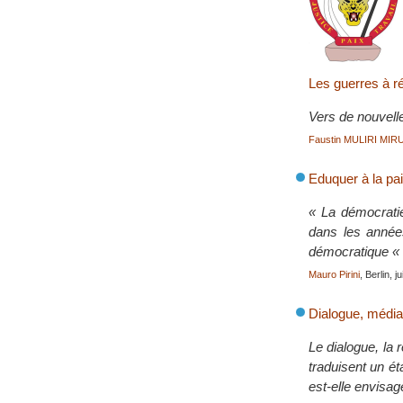
Les guerres à r
Vers de nouvell
Faustin MULIRI MI
Eduquer à la pai
« La démocratie
dans les années
démocratique « l
Mauro Pirini
, Berlin, j
Dialogue, médiat
Le dialogue, la 
traduisent un ét
est-elle envisag