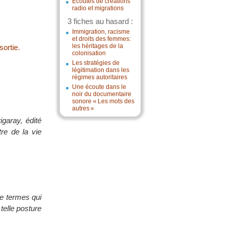
Écoutes de créations
radio et migrations
3 fiches au hasard :
Immigration, racisme
et droits des femmes:
les héritages de la
ortie.
colonisation
Les stratégies de
légitimation dans les
régimes autoritaires
Une écoute dans le
noir du documentaire
sonore « Les mots des
autres »
igaray, édité
tre de la vie
de termes qui
telle posture