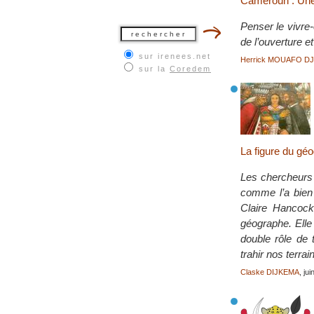
Cameroun : Une a
Penser le vivre
de l’ouverture e
sur irenees.net
Herrick MOUAFO D
sur la
Coredem
La figure du géo
Les chercheurs 
comme l’a bien 
Claire Hancock
géographe. Elle
double rôle de 
trahir nos terr
Claske DIJKEMA
, ju