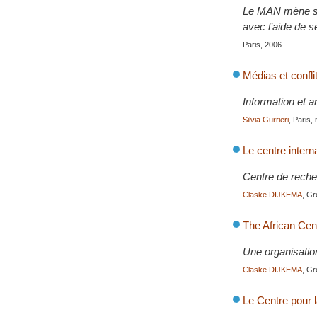
Le MAN mène sa 
avec l’aide de 
Paris, 2006
Médias et confli
Information et a
Silvia Gurrieri
, Paris
Le centre inter
Centre de recher
Claske DIJKEMA
, Gr
The African Cen
Une organisation
Claske DIJKEMA
, Gr
Le Centre pour 