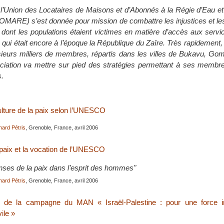
l’Union des Locataires de Maisons et d’Abonnés à la Régie d’Eau et
ULOMARE) s’est donnée pour mission de combattre les injustices et le
s dont les populations étaient victimes en matière d’accès aux serv
 qui était encore à l’époque la République du Zaïre. Très rapidement, 
ieurs milliers de membres, répartis dans les villes de Bukavu, Go
ociation va mettre sur pied des stratégies permettant à ses membre
s.
ulture de la paix selon l’UNESCO
hard Pétris
, Grenoble, France, avril 2006
 paix et la vocation de l’UNESCO
enses de la paix dans l’esprit des hommes"
hard Pétris
, Grenoble, France, avril 2006
n de la campagne du MAN « Israël-Palestine : pour une force in
vile »