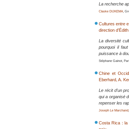
La recherche ap
Claske DIJKEMA
, Gr
Cultures entre 
direction d’Édit
La diversité cul
pourquoi il fau
puissance à dou
Stéphane Gainot, Pari
Chine et Occide
Eberhard, A. Ke
Le récit d’un pr
qui a organisé 
repenser les ra
Joseph Le Marchand
Costa Rica : la