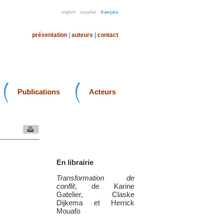
english
español
français
présentation
|
auteurs
|
contact
Publications
Acteurs
En librairie
Transformation de
conflit
, de Karine
Gatelier, Claske
Dijkema et Herrick
Mouafo