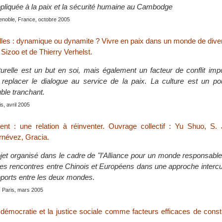
pliquée à la paix et la sécurité humaine au Cambodge
enoble, France, octobre 2005
elles : dynamique ou dynamite ? Vivre en paix dans un monde de diver
h Sizoo et de Thierry Verhelst.
turelle est un but en soi, mais également un facteur de conflit impo
t replacer le dialogue au service de la paix. La culture est un po
ble tranchant.
s, avril 2005
nt : une relation à réinventer. Ouvrage collectif : Yu Shuo, S. 
rnévez, Gracia.
ojet organisé dans le cadre de "l’Alliance pour un monde responsable 
des rencontres entre Chinois et Européens dans une approche intercul
pports entre les deux mondes.
, Paris, mars 2005
 démocratie et la justice sociale comme facteurs efficaces de const