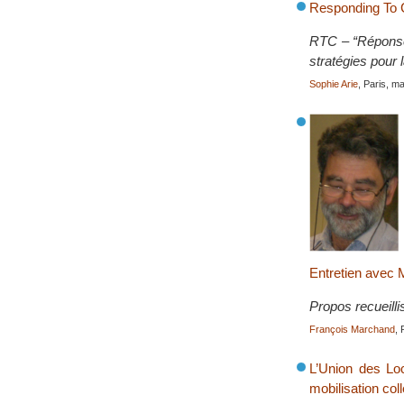
Responding To C
RTC – “Réponse 
stratégies pour l
Sophie Arie
, Paris, m
Entretien ave
Propos recueilli
François Marchand
, 
L’Union des Loc
mobilisation col