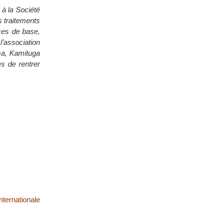
 à la Société
s traitements
ices de base,
l’association
ma, Kamituga
s de rentrer
ternationale