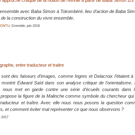
pproche critique de la notion de l’ethnie à partir de Baba Simon 2/3
-ensemble avec Baba Simon à Tokombéré, lieu d’action de Baba Sim
t de la construction du vivre ensemble.
JONTU
, Grenoble, juin 2018
graphe, entre traducteur et traitre
sont des faiseurs d’images, comme Ingres et Delacroix l’étaient à 
montré Edward Saïd dans son analyse critique de l’orientalisme. L
 nous met en garde contre une série d’écueils courants dans l
 propose la figure de la Malinche comme symbole du chercheur qui
traducteur et traître. Avec elle nous nous posons la question co
ains, et comment éviter mal représenter ce que nous observons ?
in 2017