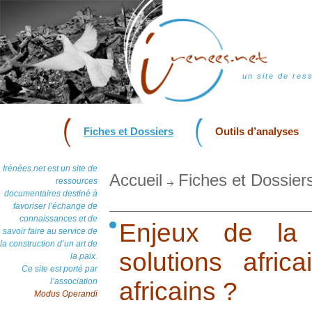
un site de res
Fiches et Dossiers
Outils d’analyses
Irénées.net est un site de
Accueil
Fiches et Dossier
ressources
documentaires destiné à
favoriser l’échange de
connaissances et de
Enjeux de la 
savoir faire au service de
la construction d’un art de
solutions afri
la paix.
Ce site est porté par
l’association
africains ?
Modus Operandi