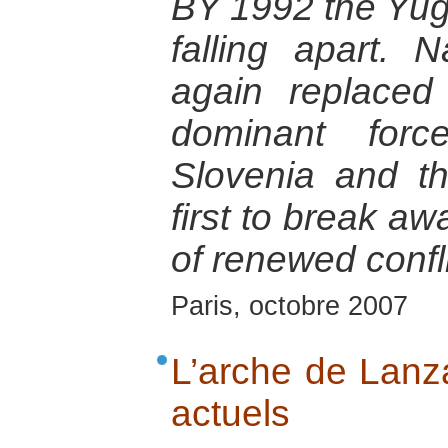
BY 1992 the Yug
falling apart. 
again replace
dominant forc
Slovenia and t
first to break aw
of renewed confli
Paris, octobre 2007
L’arche de Lanza
actuels