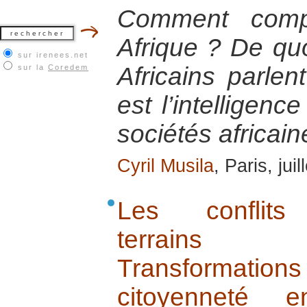
Comment comp
Afrique ? De quoi
sur irenees.net
Africains parlen
sur la
Coredem
est l’intelligenc
sociétés africain
Cyril Musila
, Paris, jui
Les conflits 
terrains d
Transformatio
citoyenneté