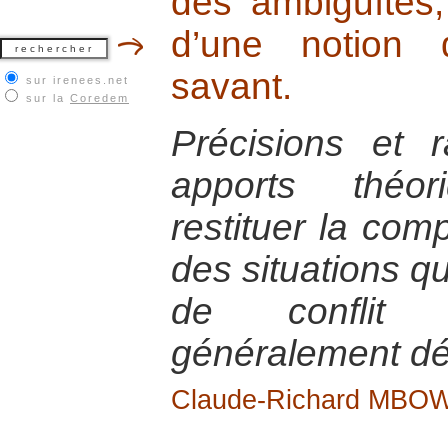
des ambiguïtés,
d’une notion 
savant.
sur irenees.net
sur la
Coredem
Précisions et 
apports théor
restituer la comp
des situations qu
de conflit 
généralement dé
Claude-Richard MB