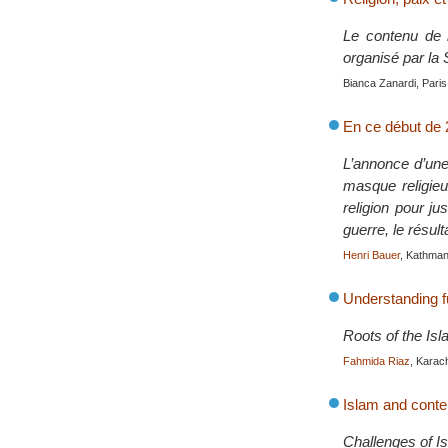
Le contenu de l
organisé par la
Bianca Zanardi, Paris
En ce début de 2
L’annonce d’une
masque religieu
religion pour ju
guerre, le résul
Henri Bauer
, Kathman
Understanding 
Roots of the Is
Fahmida Riaz
, Karac
Islam and cont
Challenges of I