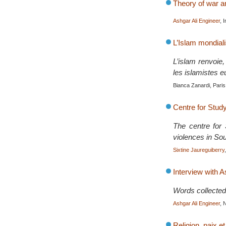
Theory of war a
Ashgar Ali Engineer
, 
L’Islam mondial
L’islam renvoie
les islamistes 
Bianca Zanardi, Paris,
Centre for Stud
The centre for
violences in Sou
Sixtine Jaureguiberry
Interview with A
Words collected
Ashgar Ali Engineer
, 
Religion, paix e