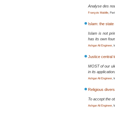
Analyse des nouv
François Mabille
, Par
Islam: the state 
Islam is not prim
has its own foun
Ashgar Ali Engineer
, 
Justice central 
MOST of our ulem
in its applicati
Ashgar Ali Engineer
, 
Religious divers
To accept the ot
Ashgar Ali Engineer
, 