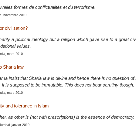
elles formes de conflictualités et du terrorisme.
is, novembre 2010
or civilisation?
arily a political ideology but a religion which gave rise to a great civ
dational values.
India, mars 2010
to Sharia law
a insist that Sharia law is divine and hence there is no question of an
on. It is supposed to be immutable. This does not bear scrutiny though.
India, mars 2010
ity and tolerance in Islam
her, as other is (not with prescriptions) is the essence of democracy.
Mumbai, janvier 2010