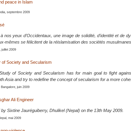
nd peace in Islam
India, septembre 2009
isé
, à nos yeux d’Occidentaux, une image de solidité, d’identité et de 
eux-mêmes se félicitent de la réislamisation des sociétés musulmanes
 juillet 2009
y of Society and Secularism
 Study of Society and Secularism has for main goal to fight agai
th Asia and try to redefine the concept of secularism for a more cohe
, Bangalore, juin 2009
sghar Ali Engineer
 by Sixtine Jauréguiberry, Dhulikel (Nepal) on the 13th May 2009.
Nepal, mai 2009
t non-violence.