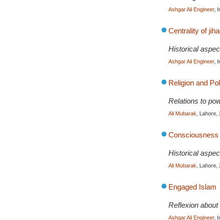
Ashgar Ali Engineer
, 
Centrality of jih
Historical aspec
Ashgar Ali Engineer
, 
Religion and Pol
Relations to powe
Ali Mubarak
, Lahore,
Consciousness o
Historical aspec
Ali Mubarak
, Lahore,
Engaged Islam
Reflexion about 
Ashgar Ali Engineer
, 