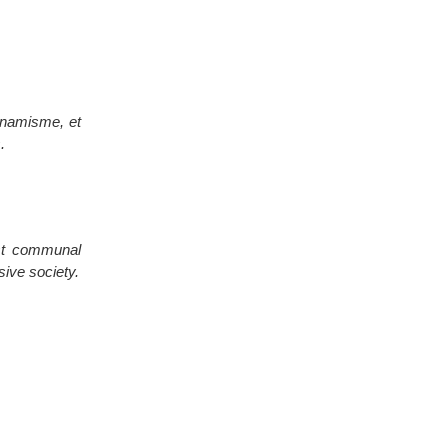
dynamisme, et
.
nst communal
sive society.