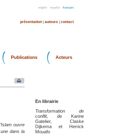
english
español
français
présentation
|
auteurs
|
contact
Publications
Acteurs
En librairie
Transformation de
conflit
, de Karine
Gatelier, Claske
l’Islam ouvre
Dijkema et Herrick
 une dans la
Mouafo