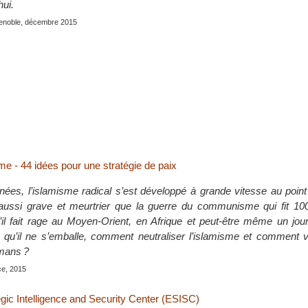
hui.
renoble, décembre 2015
me - 44 idées pour une stratégie de paix
ées, l’islamisme radical s’est développé à grande vitesse au point
 aussi grave et meurtrier que la guerre du communisme qui fit 100
’il fait rage au Moyen-Orient, en Afrique et peut-être même un jou
qu’il ne s’emballe, comment neutraliser l’islamisme et comment v
mans ?
ce, 2015
gic Intelligence and Security Center (ESISC)