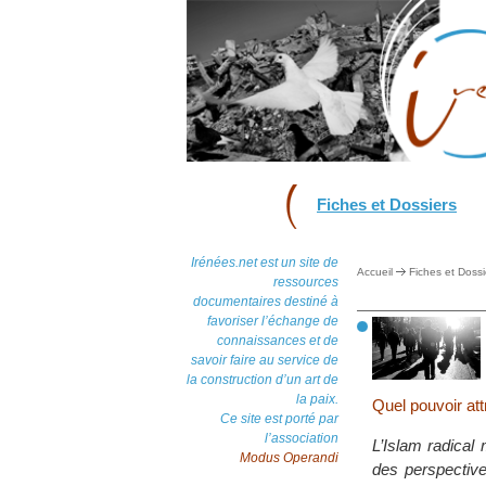
Fiches et Dossiers
Irénées.net est un site de
Accueil
Fiches et Dossi
ressources
documentaires destiné à
favoriser l’échange de
connaissances et de
savoir faire au service de
la construction d’un art de
la paix.
Quel pouvoir attr
Ce site est porté par
l’association
L’Islam radical 
Modus Operandi
des perspective