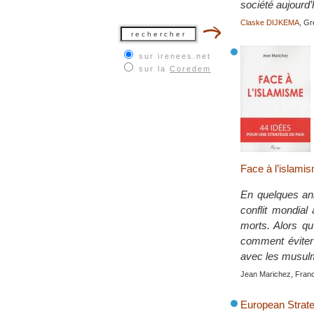
société aujourd’
Claske DIJKEMA
, G
sur irenees.net
sur la
Coredem
Face à l’islamis
En quelques ann
conflit mondial
morts. Alors qu
comment éviter 
avec les musul
Jean Marichez, Fran
European Strate