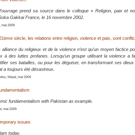
’ouvrage prend sa source dans le colloque « Religion, paix et no
 Soka Gakkai France, le 16 novembre 2002.
, mai 2009
1ème siècle, les relations entre religion, violence et paix, sont conflic
 alliance du religieux et de la violence n’est qu’un moyen factice p
x à des luttes profanes. Lorsqu’un groupe utilisant la violence a fa
stifier ses batailles, ou pour les déguiser, en transformant ses dieu
tat a toujours été désastreux.
dou, Népal, mai 2009
fundamentalism
lamic fundamentalism with Pakistan as example.
hi, mai 2009
emporary issues
slam today.