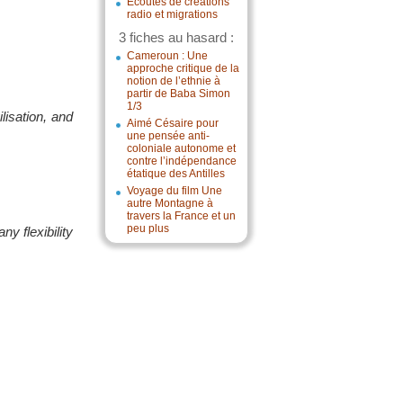
Écoutes de créations
radio et migrations
3 fiches au hasard :
Cameroun : Une
approche critique de la
notion de l’ethnie à
partir de Baba Simon
1/3
ilisation, and
Aimé Césaire pour
une pensée anti-
coloniale autonome et
contre l’indépendance
étatique des Antilles
Voyage du film Une
autre Montagne à
travers la France et un
peu plus
y flexibility