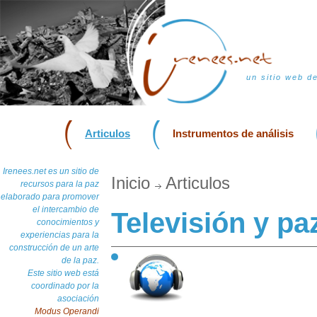
un sitio web d
Articulos
Instrumentos de análisis
Irenees.net es un sitio de
Inicio
Articulos
recursos para la paz
elaborado para promover
el intercambio de
Televisión y pa
conocimientos y
experiencias para la
construcción de un arte
de la paz.
Este sitio web está
coordinado por la
asociación
Modus Operandi