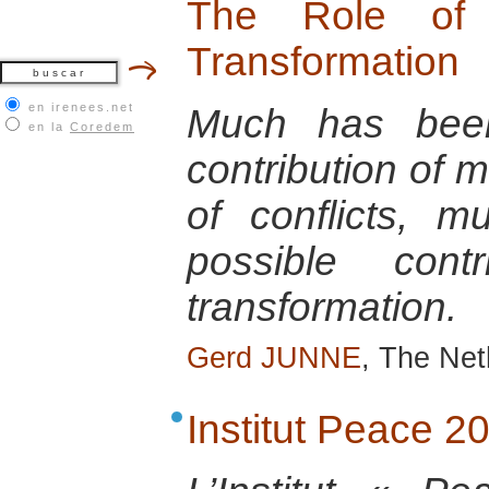
The Role of 
Transformation
en irenees.net
Much has been
en la
Coredem
contribution of m
of conflicts, m
possible contr
transformation.
Gerd JUNNE
, The Net
Institut Peace 2