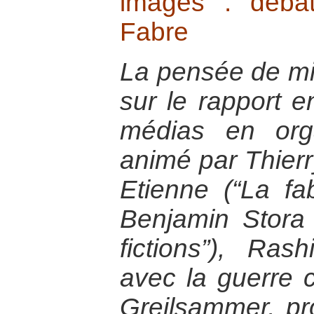
images : déba
Fabre
La pensée de mid
sur le rapport en
médias en org
animé par Thierr
Etienne (“La fa
Benjamin Stora 
fictions”), Rash
avec la guerre co
Greilsammer, pr