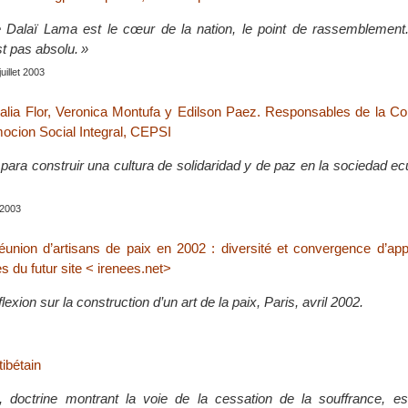
e Dalaï Lama est le cœur de la nation, le point de rassemblement.
est pas absolu. »
juillet 2003
lalia Flor, Veronica Montufa y Edilson Paez. Responsables de la Co
ocion Social Integral, CEPSI
 para construir una cultura de solidaridad y de paz en la sociedad ec
t 2003
union d’artisans de paix en 2002 : diversité et convergence d’ap
es du futur site < irenees.net>
exion sur la construction d’un art de la paix, Paris, avril 2002.
ibétain
 doctrine montrant la voie de la cessation de la souffrance, es