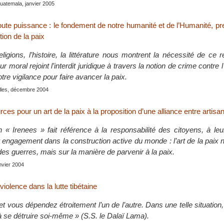
uatemala, janvier 2005
oute puissance : le fondement de notre humanité et de l’Humanité, p
tion de la paix
ligions, l’histoire, la littérature nous montrent la nécessité de ce
eur moral rejoint l’interdit juridique à travers la notion de crime contre 
tre vigilance pour faire avancer la paix.
lles, décembre 2004
rces pour un art de la paix à la proposition d’une alliance entre artisa
 « Irenees » fait référence à la responsabilité des citoyens, à le
ur engagement dans la construction active du monde : l’art de la paix 
des guerres, mais sur la manière de parvenir à la paix.
anvier 2004
violence dans la lutte tibétaine
t vous dépendez étroitement l’un de l’autre. Dans une telle situation,
à se détruire soi-même » (S.S. le Dalaï Lama).