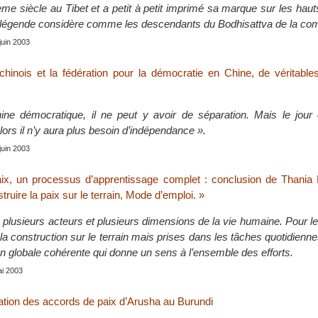
me siècle au Tibet et a petit à petit imprimé sa marque sur les haut
 légende considère comme les descendants du Bodhisattva de la co
 juin 2003
chinois et la fédération pour la démocratie en Chine, de véritable
ne démocratique, il ne peut y avoir de séparation. Mais le jour 
ors il n’y aura plus besoin d’indépendance ».
 juin 2003
aix, un processus d’apprentissage complet : conclusion de Thania 
truire la paix sur le terrain, Mode d’emploi. »
e plusieurs acteurs et plusieurs dimensions de la vie humaine. Pour 
 construction sur le terrain mais prises dans les tâches quotidiennes
on globale cohérente qui donne un sens à l’ensemble des efforts.
ai 2003
cation des accords de paix d’Arusha au Burundi