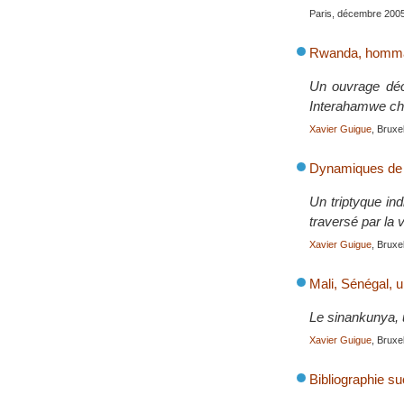
Paris, décembre 200
Rwanda, homma
Un ouvrage déc
Interahamwe che
Xavier Guigue
, Bruxe
Dynamiques de p
Un triptyque ind
traversé par la 
Xavier Guigue
, Bruxe
Mali, Sénégal, u
Le sinankunya, u
Xavier Guigue
, Bruxe
Bibliographie su