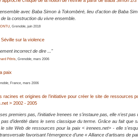
pproche critique de la notion de l’ethnie à partir de Baba Simon 2/3
-ensemble avec Baba Simon à Tokombéré, lieu d’action de Baba Sim
t de la construction du vivre ensemble.
JONTU
, Grenoble, juin 2018
Séville sur la violence
quement incorrect de dire ..."
hard Pétris
, Grenoble, mars 2006
a paix
noble, France, mars 2006
 racines et origines de l’initiative pour créer le site de ressources p
s.net > 2002 - 2005
es premiers pas, l’initiative Irenees ne s’instaure pas, elle n’est pas 
 pas d’identité dans le sens classique du terme. Grâce au fait que 
} - le site Web de ressources pour la paix < irenees.net> - elle s’e
ansversale favorisant l’émergence d’une « Alliance d’artisans de pai