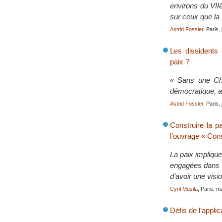
environs du VIIè
sur ceux que la
Astrid Fossier
, Paris,
Les dissidents 
paix ?
« Sans une Chi
démocratique, al
Astrid Fossier
, Paris,
Construire la p
l’ouvrage « Cons
La paix impliqu
engagées dans la
d’avoir une visi
Cyril Musila
, Paris, m
Défis de l’appli