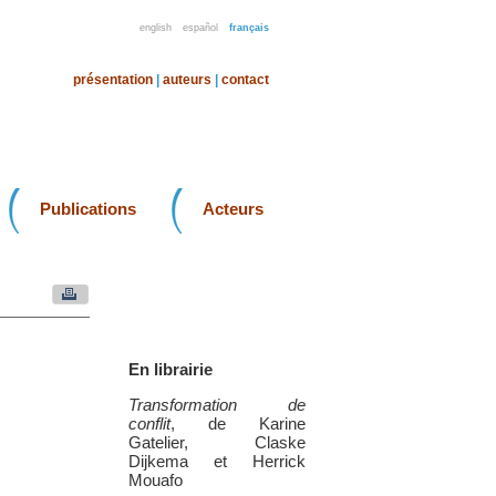
english
español
français
présentation
|
auteurs
|
contact
Publications
Acteurs
En librairie
Transformation de
conflit
, de Karine
Gatelier, Claske
Dijkema et Herrick
Mouafo