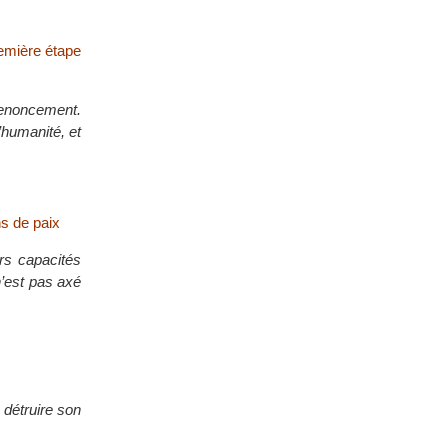
remière étape
 renoncement.
l’humanité, et
ns de paix
urs capacités
n’est pas axé
 détruire son