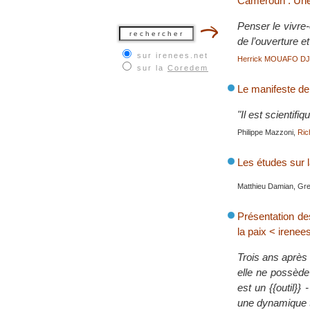
Cameroun : Une a
Penser le vivre
de l’ouverture e
sur irenees.net
Herrick MOUAFO D
sur la
Coredem
Le manifeste de 
"Il est scientifi
Philippe Mazzoni,
Ric
Les études sur l
Matthieu Damian, Gre
Présentation des
la paix < irenee
Trois ans après s
elle ne possède
est un {{outil}
une dynamique tr