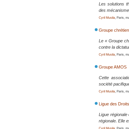
Les solutions t
des mécanismes 
Cyril Musila
, Paris, m
Groupe chrétien
Le « Groupe chré
contre la dictat
Cyril Musila
, Paris, m
Groupe AMOS
Cette associati
société pacifiq
Cyril Musila
, Paris, m
Ligue des Droit
Ligue régionale
régionale. Elle
Cyril Musila
, Paris, m