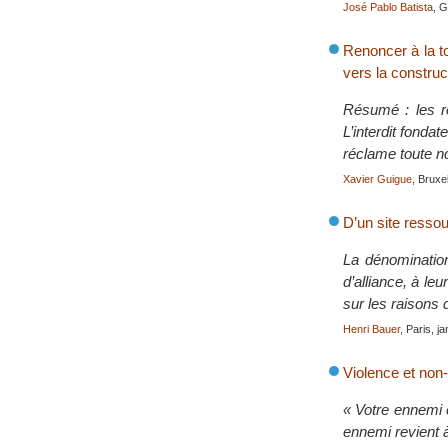
José Pablo Batista
, G
Renoncer à la t
vers la construc
Résumé : les re
L’interdit fondat
réclame toute no
Xavier Guigue
, Bruxe
D’un site ressou
La dénomination
d’alliance, à le
sur les raisons 
Henri Bauer
, Paris, j
Violence et non-
« Votre ennemi e
ennemi revient 