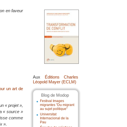
on en faveur
Aux
Éditions Charles
Léopold Mayer (ECLM)
our un art de
Blog de Modop
Festival Images
un « projet »,
migrantes "Du migrant
au sujet politique"
sa « source »
Universitat
squisse comme
Internacional de la
Pau
x ».