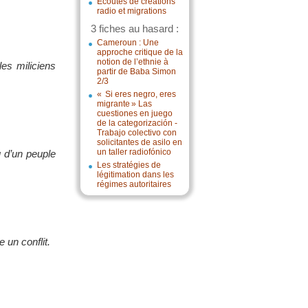
Écoutes de créations
radio et migrations
3 fiches au hasard :
Cameroun : Une
approche critique de la
notion de l’ethnie à
es miliciens
partir de Baba Simon
2/3
« Si eres negro, eres
migrante » Las
cuestiones en juego
de la categorización -
Trabajo colectivo con
solicitantes de asilo en
un taller radiofónico
u d’un peuple
Les stratégies de
légitimation dans les
régimes autoritaires
 un conflit.