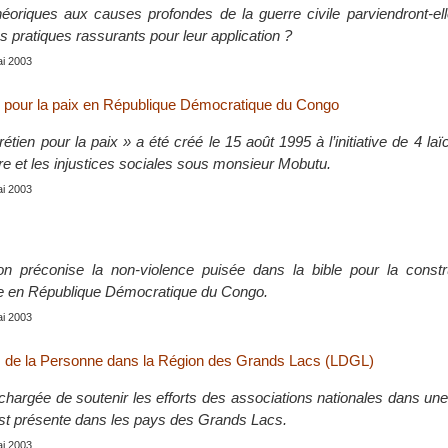
héoriques aux causes profondes de la guerre civile parviendront-el
pratiques rassurants pour leur application ?
ai 2003
 pour la paix en République Démocratique du Congo
tien pour la paix » a été créé le 15 août 1995 à l’initiative de 4 laïc
ure et les injustices sociales sous monsieur Mobutu.
ai 2003
on préconise la non-violence puisée dans la bible pour la constr
ue en République Démocratique du Congo.
ai 2003
s de la Personne dans la Région des Grands Lacs (LDGL)
 chargée de soutenir les efforts des associations nationales dans un
 est présente dans les pays des Grands Lacs.
ai 2003