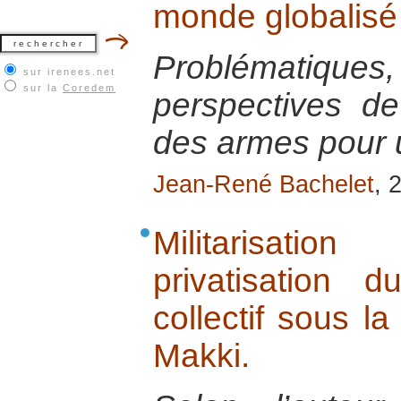
monde globalisé
Problématiq
sur irenees.net
sur la
Coredem
perspectives de
des armes pour 
Jean-René Bachelet
, 
Militarisatio
privatisation d
collectif sous l
Makki.