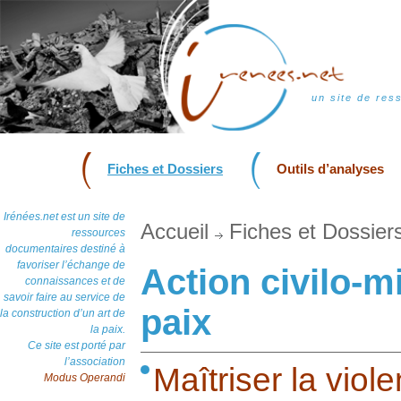
un site de res
Fiches et Dossiers
Outils d’analyses
Irénées.net est un site de
Accueil
Fiches et Dossier
ressources
documentaires destiné à
favoriser l’échange de
Action civilo-mi
connaissances et de
savoir faire au service de
paix
la construction d’un art de
la paix.
Ce site est porté par
l’association
Maîtriser la viol
Modus Operandi