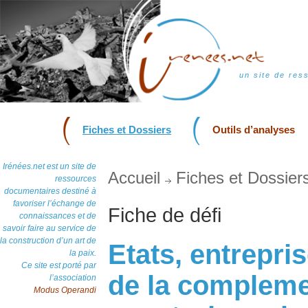
un site de res
Fiches et Dossiers
Outils d’analyses
Irénées.net est un site de
Accueil
Fiches et Dossier
ressources
documentaires destiné à
favoriser l’échange de
Fiche de défi
connaissances et de
savoir faire au service de
la construction d’un art de
Etats, entrepris
la paix.
Ce site est porté par
de la compleme
l’association
Modus Operandi