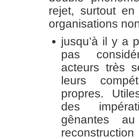
rejet, surtout e
organisations no
jusqu’à il y a p
pas consid
acteurs très 
leurs compét
propres. Utile
des impérat
gênantes au
reconstruct