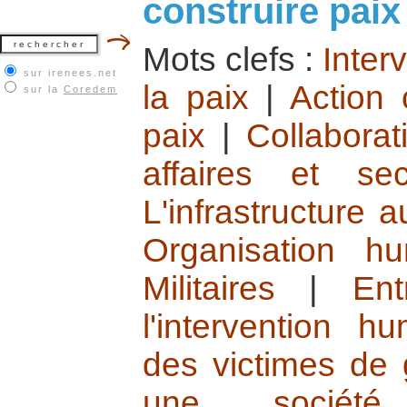
construire paix
Mots clefs :
Inter
sur irenees.net
la paix
|
Action c
sur la
Coredem
paix
|
Collabora
affaires et sec
L'infrastructure 
Organisation hu
Militaires
|
Ent
l'intervention h
des victimes de 
une société