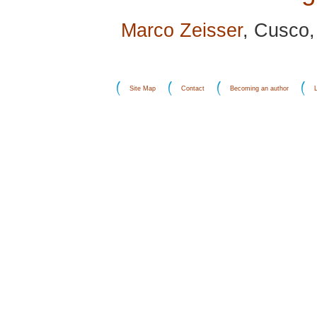
Marco Zeisser
, Cusco,
Site Map
Contact
Becoming an author