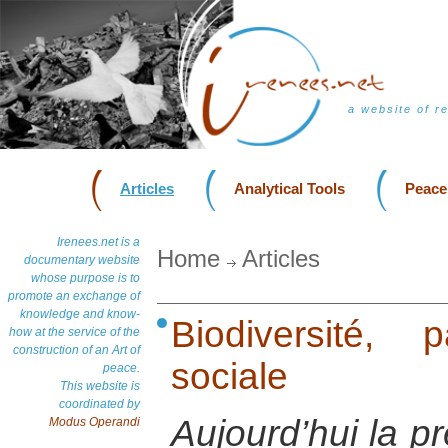
a website of r
Articles
Analytical Tools
Peace
Irenees.net is a
Home
Articles
documentary website
whose purpose is to
promote an exchange of
knowledge and know-
Biodiversité, 
how at the service of the
construction of an Art of
sociale
peace.
This website is
coordinated by
Aujourd’hui la p
Modus Operandi