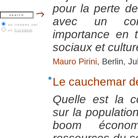
pour la perte de
avec un co
on irenees.net
importance en 
on
Coredem
sociaux et cultur
Mauro Pirini
, Berlin, J
Le cauchemar d
Quelle est la 
sur la populatio
boom économ