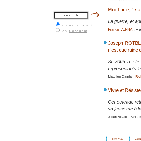
Moi, Lucie, 17 
La guerre, et ap
on irenees.net
Francis VENNAT
, Fr
on
Coredem
Joseph ROTBLAT
n’est que ruine 
Si 2005 a été 
représentants le
Matthieu Damian,
Ric
Vivre et Résiste
Cet ouvrage retr
sa jeunesse à la 
Julien Bidalot, Paris
Site Map
Cont