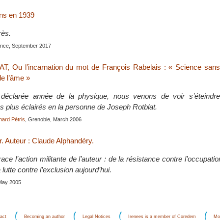
ans en 1939
rès.
ance, September 2017
, Ou l’incarnation du mot de François Rabelais : « Science san
de l’âme »
déclarée année de la physique, nous venons de voir s’éteindr
s plus éclairés en la personne de Joseph Rotblat.
hard Pétris
, Grenoble, March 2006
r. Auteur : Claude Alphandéry.
ace l’action militante de l’auteur : de la résistance contre l’occupati
lutte contre l’exclusion aujourd’hui.
, May 2005
act
Becoming an author
Legal Notices
Irenees is a member of Coredem
Mo