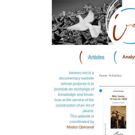
Articles
Analyt
Irenees.net is a
Home
Articles
documentary website
whose purpose is to
promote an exchange of
knowledge and know-
how at the service of the
construction of an Art of
peace.
This website is
coordinated by
Modus Operandi