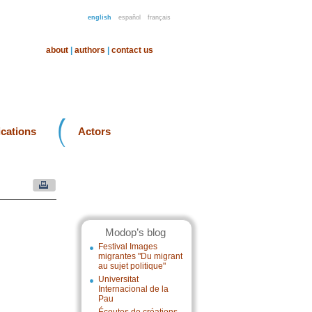
english
español
français
about
|
authors
|
contact us
ications
Actors
Modop’s blog
Festival Images
migrantes "Du migrant
au sujet politique"
Universitat
Internacional de la
Pau