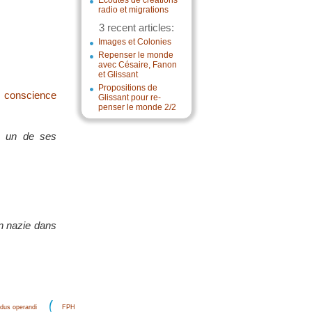
Écoutes de créations
radio et migrations
3 recent articles:
Images et Colonies
Repenser le monde
avec Césaire, Fanon
et Glissant
Propositions de
s conscience
Glissant pour re-
penser le monde 2/2
e un de ses
on nazie dans
dus operandi
FPH