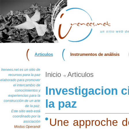
un sitio web d
Articulos
Instrumentos de análisis
Irenees.net es un sitio de
Inicio
Articulos
recursos para la paz
elaborado para promover
el intercambio de
Investigacion c
conocimientos y
experiencias para la
la paz
construcción de un arte
de la paz.
Este sitio web está
coordinado por la
Une approche de
asociación
Modus Operandi