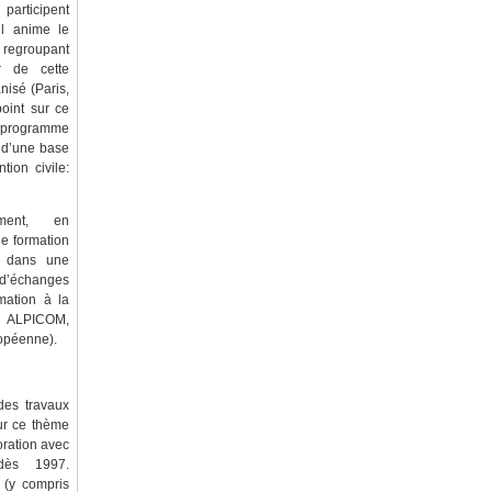
rticipent
il anime le
egroupant
r de cette
nisé (Paris,
point sur ce
 programme
n d’une base
tion civile:
ement, en
de formation
, dans une
 d’échanges
mation à la
t ALPICOM,
opéenne).
des travaux
sur ce thème
oration avec
ès 1997.
 (y compris