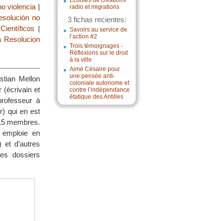
Écoutes de créations
no violencia
|
radio et migrations
esolución no
3 fichas recientes:
Científicos
|
Savoirs au service de
l’action #2
la Resolucion
Trois témoignages -
Réflexions sur le droit
à la ville
Aimé Césaire pour
une pensée anti-
stian Mellon
coloniale autonome et
 (écrivain et
contre l’indépendance
étatique des Antilles
rofesseur à
) qui en est
e 15 membres.
 emploie en
 et d’autres
es dossiers