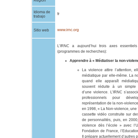
Región
Idioma de
fr
trabajo
www.irnc.org
Sitio web
L’IRNC a aujourd’hui trois axes essentiels
(programmes de recherches):
Apprendre à « Médiatiser la non-violen
La violence attire l’attention, e
médiatique par elle-même. La no
quand elle apparaît médiatiq
souvent réduite à un simple 
d’une violence. L’IRNC s’assoc
professionnels pour dével
représentation de la non-violence;
en 1998, « La Non-violence, une 
cassette vidéo construite sur de
de personnalités, puis, en 2000
violence dès l’école » avec l
Fondation de France, l’Educatio
Il prépare actuellement d’autres p