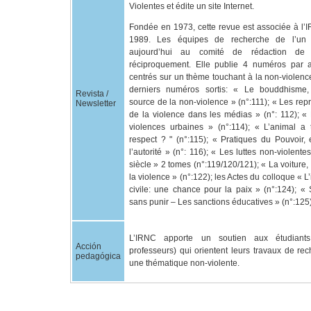
Violentes et édite un site Internet.
Fondée en 1973, cette revue est associée à l’
1989. Les équipes de recherche de l’un c
aujourd’hui au comité de rédaction de l
réciproquement. Elle publie 4 numéros par a
centrés sur un thème touchant à la non-violenc
derniers numéros sortis: « Le bouddhisme,
Revista /
source de la non-violence » (n°:111); « Les rep
Newsletter
de la violence dans les médias » (n°: 112); «
violences urbaines » (n°:114); « L’animal a t
respect ? " (n°:115); « Pratiques du Pouvoir,
l’autorité » (n°: 116); « Les luttes non-violen
siècle » 2 tomes (n°:119/120/121); « La voiture,
la violence » (n°:122); les Actes du colloque « L
civile: une chance pour la paix » (n°:124); «
sans punir – Les sanctions éducatives » (n°:125
L’IRNC apporte un soutien aux étudiants
Acción
professeurs) qui orientent leurs travaux de re
pedagógica
une thématique non-violente.