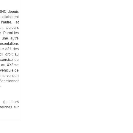
IRNC depuis
ollaborent
’autre, et
n, toujours
e. Parmi les
 une autre
résentations
 Le défi des
’il droit au
 exercice de
tes au XXème
 véhicule de
’intervention
 Sanctionner
)
 (et leurs
cherches sur