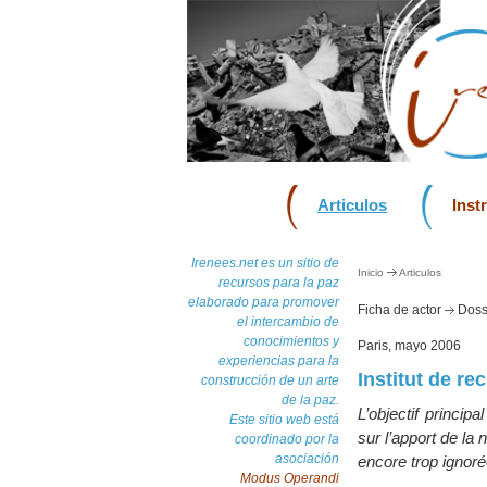
Articulos
Inst
Irenees.net es un sitio de
Inicio
Articulos
recursos para la paz
elaborado para promover
Ficha de actor
Dossi
el intercambio de
conocimientos y
Paris, mayo 2006
experiencias para la
Institut de re
construcción de un arte
de la paz.
L’objectif princip
Este sitio web está
sur l’apport de la
coordinado por la
asociación
encore trop ignor
Modus Operandi