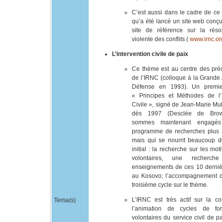
C’est aussi dans le cadre de c
qu’a été lancé un site web con
site de référence sur la réso
violente des conflits (
www.irnc.or
L’intervention civile de paix
Ce thème est au centre des pré
de l’IRNC (colloque à la Grande
Défense en 1993). Un premie
« Principes et Méthodes de l’I
Civile », signé de Jean-Marie Mul
dès 1997 (Desclée de Brow
sommes maintenant engagé
programme de recherches plus 
mais qui se nourrit beaucoup de
initial : la recherche sur les mot
volontaires, une recherch
enseignements de ces 10 derni
au Kosovo; l’accompagnement 
troisième cycle sur le thème.
L’IRNC est très actif sur la co
Tema(s)
l’animation de cycles de fo
volontaires du service civil de p