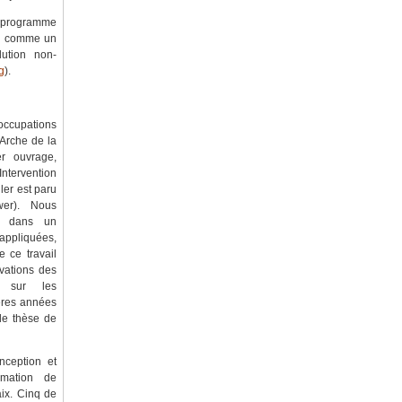
e programme
çu comme un
lution non-
g
).
occupations
 Arche de la
r ouvrage,
ntervention
ler est paru
er). Nous
s dans un
appliquées,
 ce travail
ivations des
e sur les
ères années
de thèse de
nception et
rmation de
aix. Cinq de