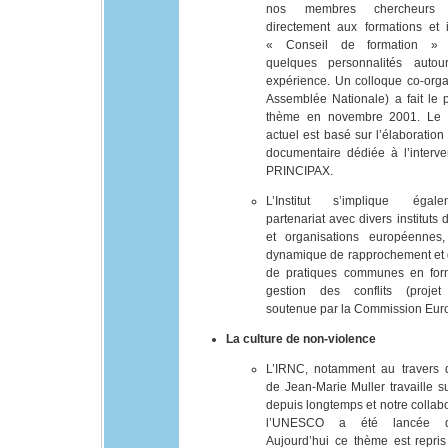
nos membres chercheurs pa
directement aux formations et 
« Conseil de formation » r
quelques personnalités autou
expérience. Un colloque co-orga
Assemblée Nationale) a fait le 
thème en novembre 2001. Le
actuel est basé sur l’élaboratio
documentaire dédiée à l’interven
PRINCIPAX.
L’Institut s’implique égal
partenariat avec divers instituts 
et organisations européennes
dynamique de rapprochement et
de pratiques communes en for
gestion des conflits (proje
soutenue par la Commission Eur
La culture de non-violence
L’IRNC, notamment au travers 
de Jean-Marie Muller travaille 
depuis longtemps et notre collab
l’UNESCO a été lancée d
Aujourd’hui ce thème est repris