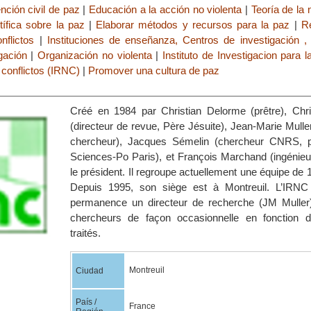
ención civil de paz
|
Educación a la acción no violenta
|
Teoría de la 
tífica sobre la paz
|
Elaborar métodos y recursos para la paz
|
R
nflictos
|
Instituciones de enseñanza, Centros de investigación , 
gación
|
Organización no violenta
|
Instituto de Investigacion para 
 conflictos (IRNC)
|
Promover una cultura de paz
Créé en 1984 par Christian Delorme (prêtre), Chri
(directeur de revue, Père Jésuite), Jean-Marie Muller
chercheur), Jacques Sémelin (chercheur CNRS, p
Sciences-Po Paris), et François Marchand (ingénieur
le président. Il regroupe actuellement une équipe d
Depuis 1995, son siège est à Montreuil. L’IRNC
permanence un directeur de recherche (JM Muller)
chercheurs de façon occasionnelle en fonction d
traités.
Montreuil
Ciudad
País /
France