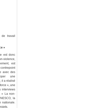
 de travail
ce »
lle est donc
n-violence,
uement, est
contrepoint
ie avec des
opper une
 il a réalisé
force », une
s interviews
, « La non-
’UNESCO, la
n nationale.
rojets.