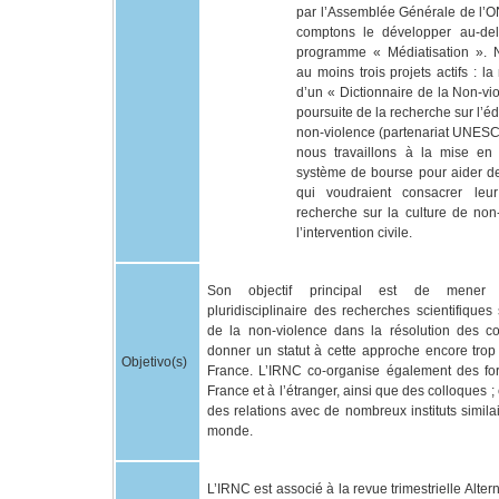
par l’Assemblée Générale de l’O
comptons le développer au-de
programme « Médiatisation ».
au moins trois projets actifs : la
d’un « Dictionnaire de la Non-vio
poursuite de la recherche sur l’éd
non-violence (partenariat UNESCO
nous travaillons à la mise en
système de bourse pour aider de
qui voudraient consacrer leu
recherche sur la culture de non
l’intervention civile.
Son objectif principal est de mener
pluridisciplinaire des recherches scientifiques 
de la non-violence dans la résolution des con
donner un statut à cette approche encore trop
Objetivo(s)
France. L’IRNC co-organise également des fo
France et à l’étranger, ainsi que des colloques ; 
des relations avec de nombreux instituts simila
monde.
L’IRNC est associé à la revue trimestrielle Alter