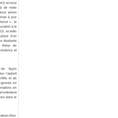
NU) et nous
là de notre
 Nous avons
 mise à jour
lence » ; la
ucation à la
) ; et enfin
 place d’un
s étudiants
r thèse de
-violence et
 de façon
sur l’apport
flits et de
 ignorée en
rmations en
et entretient
ires dans le
natives Non-