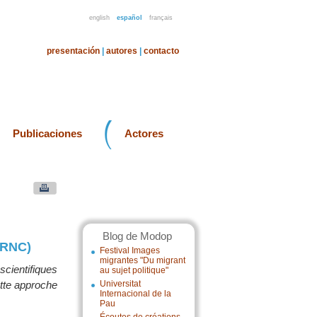
english
español
français
presentación
|
autores
|
contacto
Publicaciones
Actores
Blog de Modop
(IRNC)
Festival Images
migrantes "Du migrant
scientifiques
au sujet politique"
ette approche
Universitat
Internacional de la
Pau