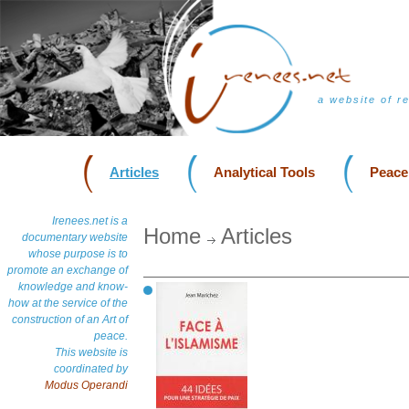
a website of r
Articles
Analytical Tools
Peace
Irenees.net is a
Home
Articles
documentary website
whose purpose is to
promote an exchange of
knowledge and know-
how at the service of the
construction of an Art of
peace.
This website is
coordinated by
Modus Operandi