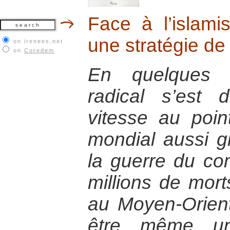
Face à l’islam
une stratégie de
on irenees.net
on
Coredem
En quelques a
radical s’est
vitesse au poin
mondial aussi g
la guerre du co
millions de morts
au Moyen-Orient
être même un