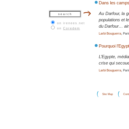
Dans les camps 
Au Darfour, la 
populations et l
on irenees.net
du Darfour… ains
on
Coredem
Larbi Bouguerra
, Par
Pourquoi l’Egypt
L’Egypte, média
crise qui secoue
Larbi Bouguerra
, Par
Site Map
Cont