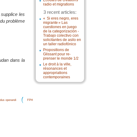
Écoutes de créations
radio et migrations
3 recent articles:
 supplice les
« Si eres negro, eres
r du problème
migrante » Las
cuestiones en juego
de la categorización -
Trabajo colectivo con
solicitantes de asilo en
un taller radiofónico
Propositions de
Glissant pour re-
prenser le monde 1/2
oudan dans la
Le droit à la ville,
résonances et
appropriations
contemporaines
dus operandi
FPH