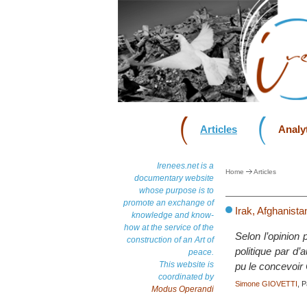
Articles
Analyt
Irenees.net is a
Home
Articles
documentary website
whose purpose is to
promote an exchange of
Irak, Afghanista
knowledge and know-
how at the service of the
Selon l’opinion 
construction of an Art of
politique par d’
peace.
This website is
pu le concevoi
coordinated by
Simone GIOVETTI
, P
Modus Operandi