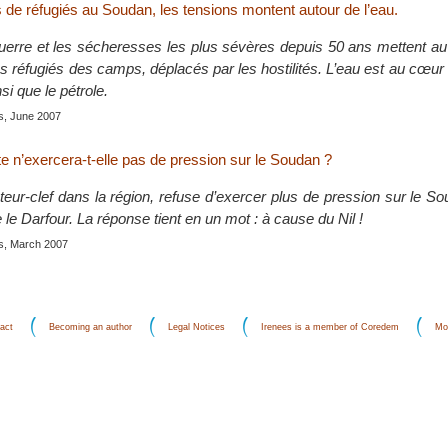
de réfugiés au Soudan, les tensions montent autour de l’eau.
guerre et les sécheresses les plus sévères depuis 50 ans mettent au
es réfugiés des camps, déplacés par les hostilités. L’eau est au cœu
i que le pétrole.
is, June 2007
e n’exercera-t-elle pas de pression sur le Soudan ?
teur-clef dans la région, refuse d’exercer plus de pression sur le S
 le Darfour. La réponse tient en un mot : à cause du Nil !
is, March 2007
act
Becoming an author
Legal Notices
Irenees is a member of Coredem
Mo