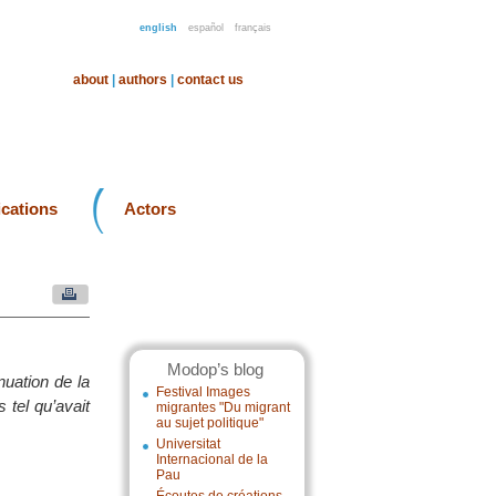
english
español
français
about
|
authors
|
contact us
ications
Actors
Modop’s blog
nuation de la
Festival Images
 tel qu’avait
migrantes "Du migrant
au sujet politique"
Universitat
Internacional de la
Pau