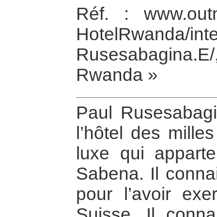
Réf. : www.outn
HotelRwanda/inte
Rusesabagina.
Rwanda »
Paul Rusesabagin
l’hôtel des mille
luxe qui appart
Sabena. Il connai
pour l’avoir ex
Suisse. Il conna