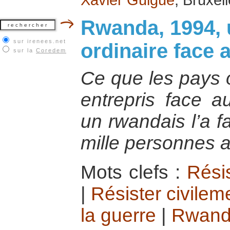
Rwanda, 1994,
sur irenees.net
ordinaire face 
sur la
Coredem
Ce que les pays 
entrepris face a
un rwandais l’a f
mille personnes au
Mots clefs :
Rési
|
Résister civilem
la guerre
|
Rwan