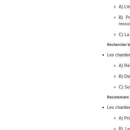
A) L’é
B) Pr
resso
C) La
Rechercher la
Les chantier
A) Rés
B) Dia
C) Sor
Reconstruire l
Les chantier
A) Pro
B) Le