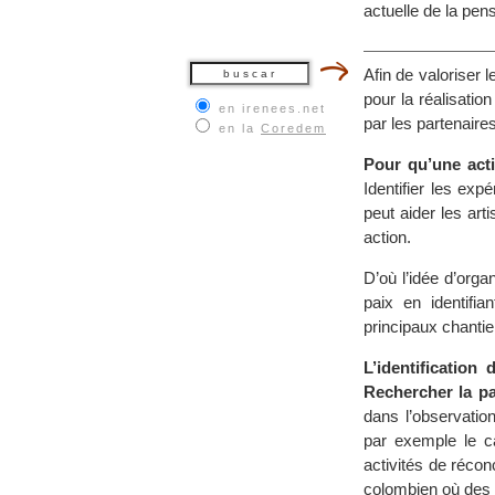
actuelle de la pens
Afin de valoriser 
pour la réalisatio
en irenees.net
par les partenaire
en la
Coredem
Pour qu’une acti
Identifier les ex
peut aider les art
action.
D’où l’idée d’org
paix en identifi
principaux chantie
L’identification
Rechercher la pai
dans l’observatio
par exemple le cas
activités de récon
colombien où des 