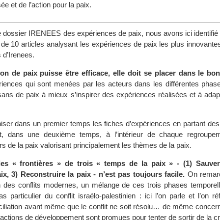
ée et de l’action pour la paix.
le dossier IRENEES des expériences de paix, nous avons ici identifié
n de 10 articles analysant les expériences de paix les plus innovant
s d’Irenees.
on de paix puisse être efficace, elle doit se placer dans le bo
périences qui sont menées par les acteurs dans les différentes phas
isans de paix à mieux s’inspirer des expériences réalisées et à adapt
aniser dans un premier temps les fiches d’expériences en partant de
ant, dans une deuxième temps, à l’intérieur de chaque regroupe
rs de la paix valorisant principalement les thèmes de la paix.
 des « frontières » de trois « temps de la paix » - (1) Sauver
x, 3) Reconstruire la paix - n’est pas toujours facile.
On remarq
n des conflits modernes, un mélange de ces trois phases temporel
 particulier du conflit israélo-palestinien : ici l’on parle et l’on ré
ciliation avant même que le conflit ne soit résolu… de même concerna
actions de développement sont promues pour tenter de sortir de la cr