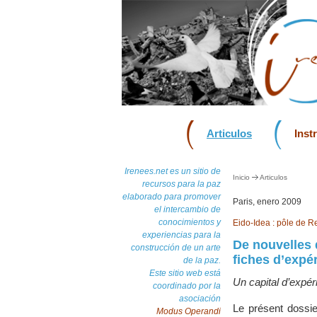
Articulos
Inst
Irenees.net es un sitio de
Inicio
Articulos
recursos para la paz
elaborado para promover
Paris, enero 2009
el intercambio de
conocimientos y
Eido-Idea : pôle de R
experiencias para la
De nouvelles 
construcción de un arte
fiches d’expé
de la paz.
Este sitio web está
Un capital d’expér
coordinado por la
asociación
Le présent dossier
Modus Operandi