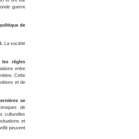
conde guerre
olitique de
é.
La société
 les règles
ations entre
ntière. Cette
itises et de
ernières se
nomiques de
 culturelles
ituations et
nflit peuvent