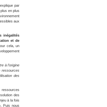
’explique par
plus en plus
environnement
cessibles aux
s inégalités
ation et de
Pour cela, un
éveloppement
e à l’origine
e ressources
ilisation des
s ressources
ésolution des
jeu à la fois
e. Puis nous