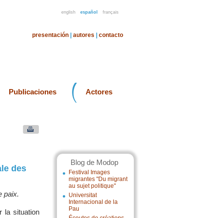
english
español
français
presentación
|
autores
|
contacto
Publicaciones
Actores
Blog de Modop
ale des
Festival Images
migrantes "Du migrant
au sujet politique"
e paix.
Universitat
Internacional de la
Pau
 la situation