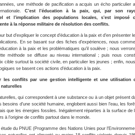
nnées, une méthode de pacification a acquis un écho particulier a
rnationale.
C’est l’éducation à la paix, qui, par son ray
el et l’implication des populations locales, s’est impos
ente à la réponse militaire de résolution des conflits.
ur but d’expliquer le concept d’éducation à la paix et d’en présenter le
plications. En se basant sur des fiches d’expériences, nous comm
’éducation à la paix et les problématiques qu’il soulève ; nous verron
te méthode se diffuse au niveau international ; puis nous cons
ix cible surtout la société civile, en particulier les jeunes ; enfin, no
ogiques se basent ces actions d’éducation à la paix.
r les conflits par une gestion intelligente et une utilisation
 naturelles
turelles, qui correspondent à une substance ou à un objet présent d
es besoins d’une société humaine, englobent aussi bien l’eau, les forêt
ais que les énergies fossiles. Inégalement réparties à la surface de la
s à l’origine de conflits partout dans le monde.
 étude du PNUE (Programme des Nations Unies pour l’Environnement
ces naturelles ont alimenté au moins 18 conflits violents depuis 19