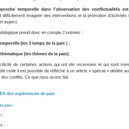
approche temporelle dans l’observation des conflictualités es
 difficilement imaginer des interventions et la promotion d’activités s
et aspect.
dologique prend donc en compte 2 entrées :
emporelle (les 3 temps de la paix ) ;
thématique (les thèmes de la paix).
ificité de certaines actions qui ont été recensées et qui sont me
té civile il est possible de réfléchir à un article « spécial » dédiée a
e des conflits. Ce que nous avons fait.
ES des expériences de paix
a paix :
 :
s :