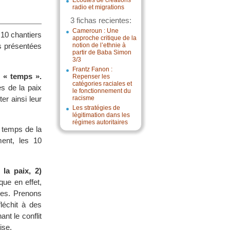
Écoutes de créations
radio et migrations
3 fichas recientes:
Cameroun : Une
 10 chantiers
approche critique de la
es présentées
notion de l’ethnie à
partir de Baba Simon
3/3
Frantz Fanon :
n « temps ».
Repenser les
catégories raciales et
es de la paix
le fonctionnement du
er ainsi leur
racisme
Les stratégies de
légitimation dans les
régimes autoritaires
s temps de la
ment, les 10
 la paix, 2)
ue en effet,
les. Prenons
fléchit à des
nt le conflit
ise.