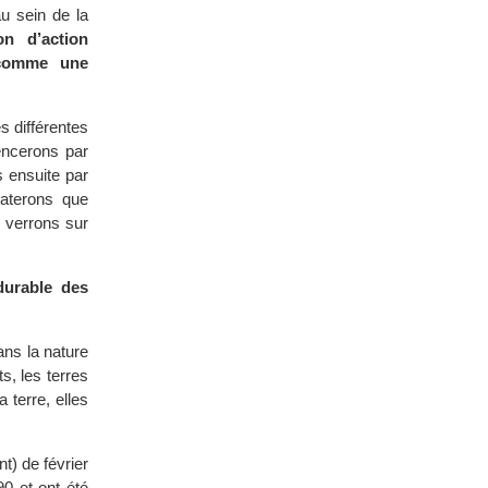
u sein de la
on d’action
é comme une
s différentes
encerons par
s ensuite par
taterons que
us verrons sur
 durable des
ans la nature
s, les terres
 terre, elles
) de février
90 et ont été