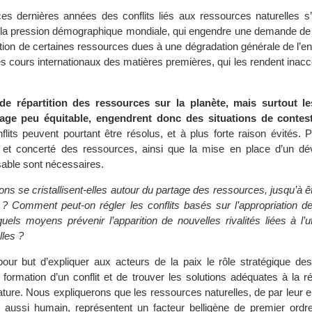
 ces dernières années des conflits liés aux ressources naturelles s
e la pression démographique mondiale, qui engendre une demande de 
action de certaines ressources dues à une dégradation générale de l’
es cours internationaux des matières premières, qui les rendent inac
de répartition des ressources sur la planète, mais surtout le
tage peu équitable, engendrent donc des situations de contest
lits peuvent pourtant être résolus, et à plus forte raison évités. 
nt et concerté des ressources, ainsi que la mise en place d’un d
sable sont nécessaires.
ons se cristallisent-elles autour du partage des ressources, jusqu’à êtr
 ? Comment peut-on régler les conflits basés sur l’appropriation d
uels moyens prévenir l’apparition de nouvelles rivalités liées à l’ut
lles ?
our but d’expliquer aux acteurs de la paix le rôle stratégique de
 formation d’un conflit et de trouver les solutions adéquates à la r
nature. Nous expliquerons que les ressources naturelles, de par leur en
aussi humain, représentent un facteur belligène de premier ordr