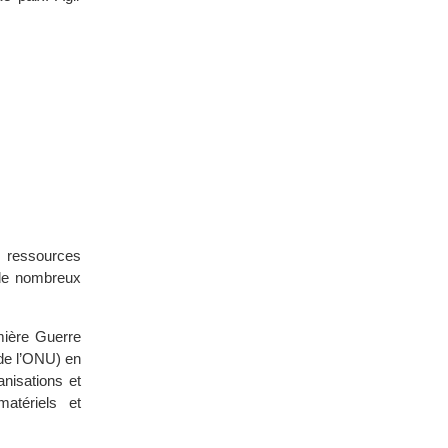
s ressources
e de nombreux
mière Guerre
 de l’ONU) en
nisations et
matériels et