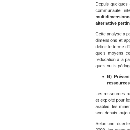
Depuis quelques a
communauté inte
multidimensionn
alternative pertin
Cette analyse a po
dimensions et ap
définir le terme d
quels moyens cet
l’éducation à la pa
quels outils pédag
B) Préveni
ressources
Les ressources na
et exploité pour l
arables, les miner
sont depuis toujour
Selon une récente
2009, les ressour