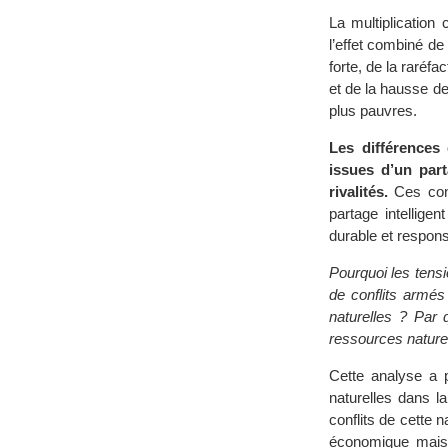
La multiplication
l’effet combiné d
forte, de la raréf
et de la hausse d
plus pauvres.
Les différences 
issues d’un par
rivalités.
Ces conf
partage intellige
durable et respon
Pourquoi les tensi
de conflits armés
naturelles ? Par q
ressources nature
Cette analyse a p
naturelles dans la
conflits de cette 
économique mais 