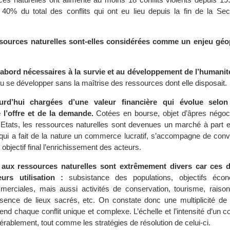
40% du total des conflits qui ont eu lieu depuis la fin de la Se
sources naturelles sont-elles considérées comme un enjeu géop
d’abord nécessaires à la survie et au développement de l’humanit
u se développer sans la maîtrise des ressources dont elle disposait.
urd’hui chargées d’une valeur financière qui évolue selon
l’offre et de la demande.
Cotées en bourse, objet d’âpres négoci
t Etats, les ressources naturelles sont devenues un marché à part e
qui a fait de la nature un commerce lucratif, s’accompagne de convo
 objectif final l’enrichissement des acteurs.
s aux ressources naturelles sont extrêmement divers car ces d
urs utilisation :
subsistance des populations, objectifs éco
merciales, mais aussi activités de conservation, tourisme, raisons
sence de lieux sacrés, etc. On constate donc une multiplicité de s
rend chaque conflit unique et complexe. L’échelle et l’intensité d’un co
dérablement, tout comme les stratégies de résolution de celui-ci.