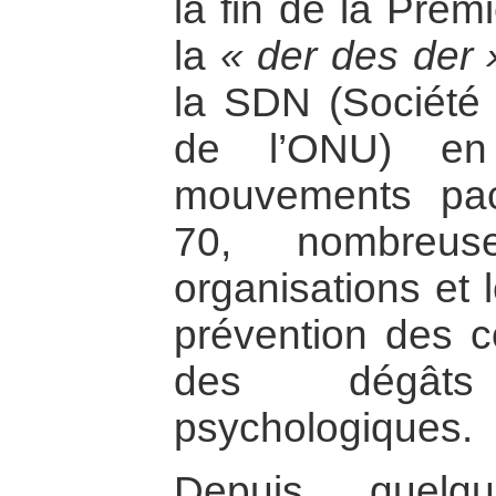
la fin de la Prem
la
« der des der 
la SDN (Société 
de l’ONU) en
mouvements pac
70, nombreu
organisations et l
prévention des co
des dégâts
psychologiques.
Depuis quelq