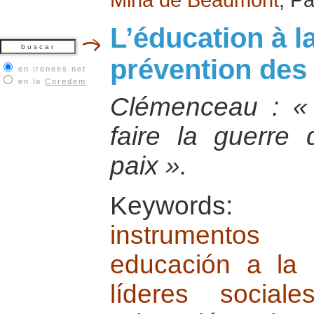
L’éducation à la
prévention des 
en irenees.net
en la
Coredem
Clémenceau : « I
faire la guerre 
paix ».
Keywords
instrumentos
educación a la
líderes socia