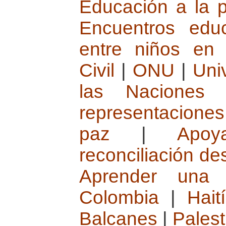
Educación a la 
Encuentros edu
entre niños en c
Civil
|
ONU
|
Uni
las Naciones 
representaciones
paz
|
Apoy
reconciliación d
Aprender una 
Colombia
|
Haití
Balcanes
|
Palest