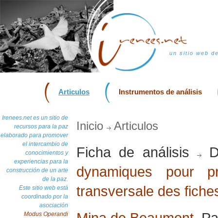
un sitio web d
Articulos
Instrumentos de análisis
Irenees.net es un sitio de
Inicio
Articulos
recursos para la paz
elaborado para promover
el intercambio de
Ficha de análisis
D
conocimientos y
experiencias para la
dynamiques pour pr
construcción de un arte
de la paz.
transversale des fiche
Este sitio web está
coordinado por la
asociación
Mina de Beaumont
, Pa
Modus Operandi