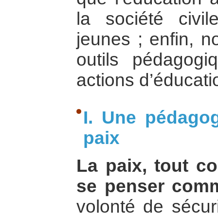
la société civil
jeunes ; enfin, n
outils pédagog
actions d’éducatio
I. Une pédagog
paix
La paix, tout c
se penser comm
volonté de sécuri