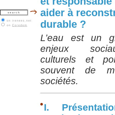
et responsable 
aider à reconst
durable ?
on irenees.net
on
Coredem
L’eau est un g
enjeux socia
culturels et pol
souvent de ma
sociétés.
I. Présenta