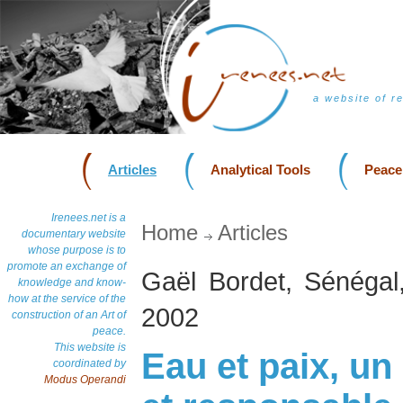
a website of r
Articles
Analytical Tools
Peace
Irenees.net is a
Home
Articles
documentary website
whose purpose is to
promote an exchange of
Gaël Bordet, Sénégal,
knowledge and know-
how at the service of the
2002
construction of an Art of
peace.
This website is
Eau et paix, un
coordinated by
Modus Operandi