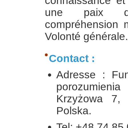
connaissance et
une paix da
compréhension m
Volonté générale.
Contact :
Adresse : Fu
porozumieni
Krzyżowa 7, 
Polska.
Tel: +48 74 85