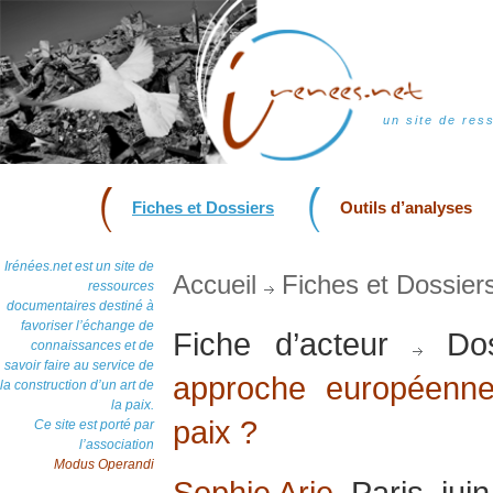
un site de res
Fiches et Dossiers
Outils d’analyses
Irénées.net est un site de
Accueil
Fiches et Dossier
ressources
documentaires destiné à
favoriser l’échange de
Fiche d’acteur
Dos
connaissances et de
savoir faire au service de
approche européenne
la construction d’un art de
la paix.
paix ?
Ce site est porté par
l’association
Modus Operandi
Sophie Arie
, Paris, jui