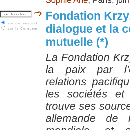
Fondation Krzy
sur irenees.net
dialogue et la
sur la
Coredem
mutuelle (*)
La Fondation Kr
la paix par l
relations pacifiq
les sociétés et
trouve ses sourc
allemande de 