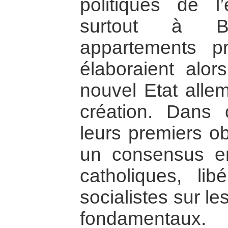
politiques de l
surtout à B
appartements p
élaboraient alo
nouvel Etat allem
création. Dans c
leurs premiers ob
un consensus en
catholiques, lib
socialistes sur l
fondamentaux.