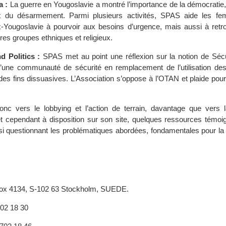
a :
La guerre en Yougoslavie a montré l’importance de la démocratie,
et du désarmement. Parmi plusieurs activités, SPAS aide les f
x-Yougoslavie à pourvoir aux besoins d’urgence, mais aussi à retro
res groupes ethniques et religieux.
d Politics :
SPAS met au point une réflexion sur la notion de Sécur
’une communauté de sécurité en remplacement de l’utilisation de
à des fins dissuasives. L’Association s’oppose à l’OTAN et plaide po
onc vers le lobbying et l’action de terrain, davantage que vers 
et cependant à disposition sur son site, quelques ressources témoi
ssi questionnant les problématiques abordées, fondamentales pour la
Box 4134, S-102 63 Stockholm, SUEDE.
702 18 30