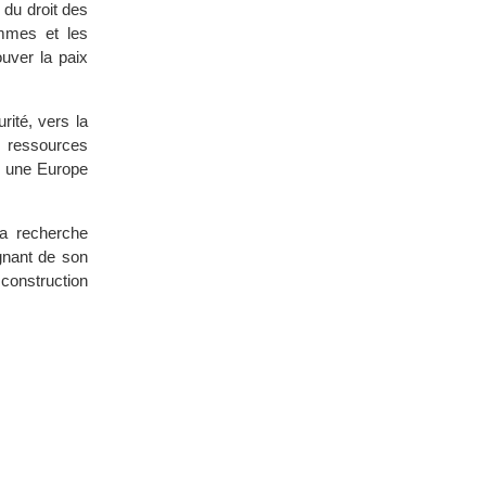
 du droit des
emmes et les
uver la paix
ité, vers la
s ressources
ur une Europe
la recherche
gnant de son
 construction