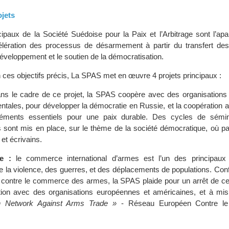
ojets
ncipaux de la Société Suédoise pour la Paix et l’Arbitrage sont l’a
célération des processus de désarmement à partir du transfert de
 développement et le soutien de la démocratisation.
 ces objectifs précis, La SPAS met en œuvre 4 projets principaux :
ns le cadre de ce projet, la SPAS coopère avec des organisations
tales, pour développer la démocratie en Russie, et la coopération a
éléments essentiels pour une paix durable. Des cycles de sémi
 sont mis en place, sur le thème de la société démocratique, où par
 et écrivains.
e :
le commerce international d’armes est l’un des principaux
de la violence, des guerres, et des déplacements de populations. Co
 contre le commerce des armes, la SPAS plaide pour un arrêt de 
ion avec des organisations européennes et américaines, et à mis
 Network Against Arms Trade »
- Réseau Européen Contre l