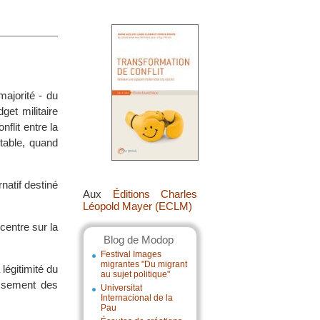
ajorité - du
et militaire
flit entre la
table, quand
natif destiné
Aux
Éditions Charles
Léopold Mayer (ECLM)
centre sur la
Blog de Modop
Festival Images
migrantes "Du migrant
légitimité du
au sujet politique"
issement des
Universitat
Internacional de la
Pau