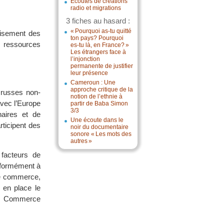
Écoutes de créations
radio et migrations
3 fiches au hasard :
« Pourquoi as-tu quitté
paisement des
ton pays? Pourquoi
s ressources
es-tu là, en France? »
Les étrangers face à
l’injonction
permanente de justifier
leur présence
Cameroun : Une
approche critique de la
 russes non-
notion de l’ethnie à
vec l’Europe
partir de Baba Simon
3/3
naires et de
Une écoute dans le
ticipent des
noir du documentaire
sonore « Les mots des
autres »
 facteurs de
nformément à
ce commerce,
 en place le
e Commerce