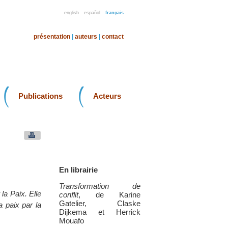
english
español
français
présentation
|
auteurs
|
contact
Publications
Acteurs
En librairie
Transformation de
la Paix. Elle
conflit
, de Karine
Gatelier, Claske
a paix par la
Dijkema et Herrick
Mouafo