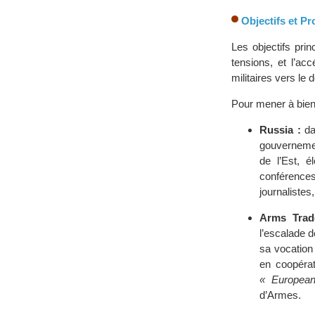
Objectifs et Pr
Les objectifs pri
tensions, et l’ac
militaires vers le
Pour mener à bien
Russia :
da
gouvernemen
de l’Est, 
conférences
journalistes,
Arms Trad
l’escalade 
sa vocation
en coopérat
« European
d’Armes.