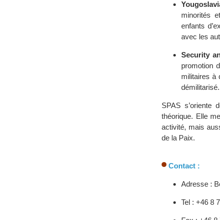
Yougoslavi
minorités 
enfants d’e
avec les aut
Security an
promotion d
militaires 
démilitarisé.
SPAS s’oriente d
théorique. Elle m
activité, mais au
de la Paix.
Contact :
Adresse : 
Tel : +46 8 