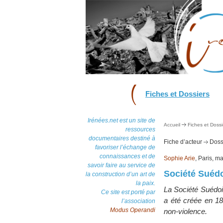
Fiches et Dossiers
Irénées.net est un site de
Accueil
Fiches et Dossi
ressources
documentaires destiné à
Fiche d’acteur
Dossi
favoriser l’échange de
connaissances et de
Sophie Arie
, Paris, m
savoir faire au service de
Société Suédoi
la construction d’un art de
la paix.
La Société Suédoi
Ce site est porté par
a été créée en 18
l’association
Modus Operandi
non-violence.