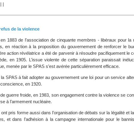
|
|
|
 refus de la violence
n 1883 de l’association de cinquante membres - libéraux pour la m
, en réaction à la proposition du gouvernement de renforcer le budg
re action révélatrice a été de parvenir à résoudre pacifiquement le con
de, en 1905. L’issue violente de cette séparation paraissait inéluc
fique, menée par le SPAS s’est avérée particulièrement efficace.
 la SPAS à fait adopter au gouvernement une loi pour un service alter
 conscience, en 1920.
de guerre froide, en 1983, son engagement contre la violence se con
urse à l’armement nucléaire.
t pris forme aussi dans l’organisation de débats sur la légalité et la 
, et dans l’adhésion à la campagne internationale pour le bann