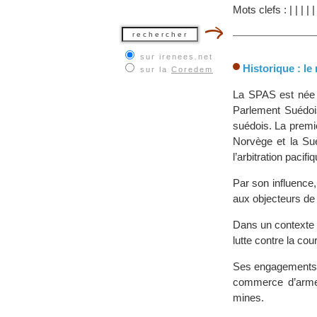
Mots clefs :
|
|
|
|
sur irenees.net
Historique : le
sur la
Coredem
La SPAS est née e
Parlement Suédois
suédois. La premiè
Norvège et la Suè
l’arbitration paci
Par son influence,
aux objecteurs de
Dans un contexte 
lutte contre la co
Ses engagements on
commerce d’armes
mines.