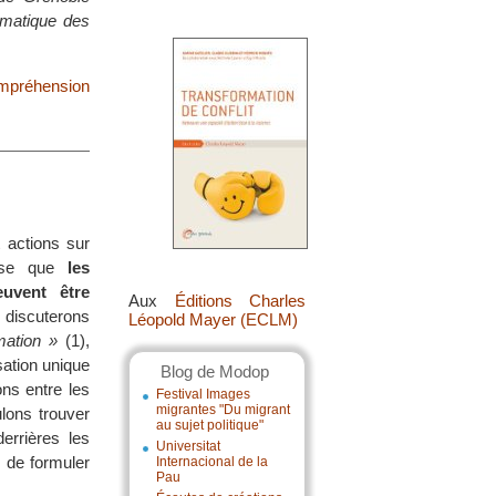
ématique des
compréhension
 actions sur
hèse que
les
uvent être
Aux
Éditions Charles
iscuterons
Léopold Mayer (ECLM)
mation »
(1),
sation unique
Blog de Modop
ons entre les
Festival Images
migrantes "Du migrant
lons trouver
au sujet politique"
errières les
Universitat
s de formuler
Internacional de la
Pau