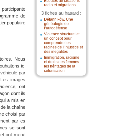
Écoutes de créations
radio et migrations
participante
3 fiches au hasard :
programme de
Défann kòw. Une
ier populaire
généalogie de
l’autodéfense
Violence structurelle:
un concept pour
comprendre les
racines de l’injustice et
des inégalités
Immigration, racisme
ctoires. Nous
et droits des femmes:
ouhaitons ici
les héritages de la
colonisation
 véhiculé par
. Les images
iolence, ont
açon dont ils
 qui a mis en
 de la chaîne
me choisi par
menti par les
nnes se sont
 et ont mené