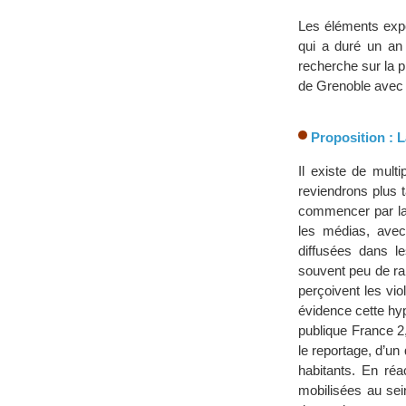
Les éléments expo
qui a duré un an 
recherche sur la p
de Grenoble avec u
Proposition : L
Il existe de multi
reviendrons plus t
commencer par la 
les médias, avec 
diffusées dans l
souvent peu de rap
perçoivent les vio
évidence cette hy
publique France 2,
le reportage, d’un
habitants. En ré
mobilisées au sei