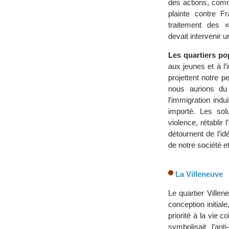
des actions, comm
plainte contre F
traitement des « 
devait intervenir u
Les quartiers p
aux jeunes et à l
projettent notre p
nous aurions du 
l’immigration indu
importé. Les sol
violence, rétabli
détournent de l’i
de notre société e
La Villeneuve
Le quartier Ville
conception initial
priorité à la vie 
symbolisait l’an