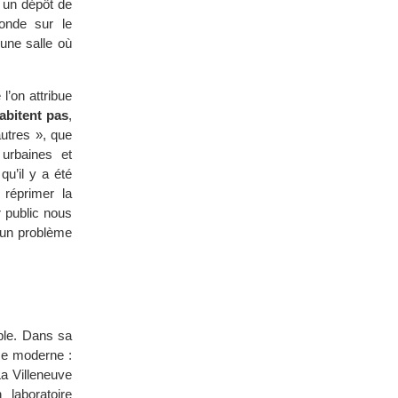
 un dépôt de
ronde sur le
une salle où
l’on attribue
abitent pas
,
autres », que
urbaines et
qu’il y a été
 réprimer la
r public nous
d’un problème
ble. Dans sa
mme moderne :
La Villeneuve
 laboratoire