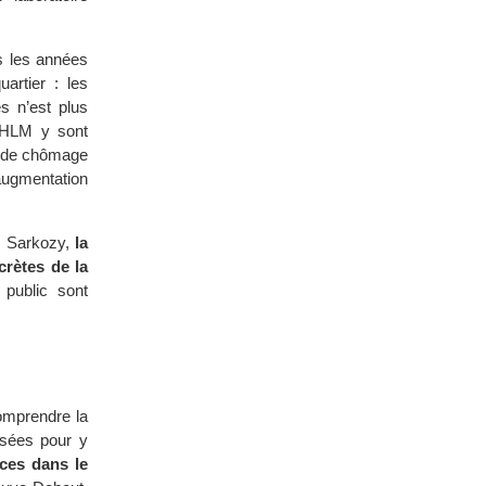
s les années
artier : les
s n’est plus
’HLM y sont
ux de chômage
 augmentation
s Sarkozy,
la
rètes de la
public sont
comprendre la
isées pour y
ces dans le