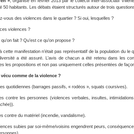
-en »
, organisé en février 2013 par le collectif inter-associatif Ville
pé 50 habitants. Les débats étaient structurés autour de trois questions
-vous des violences dans le quartier ? Si oui, lesquelles ?
 ces violences ?
 qu’on fait ? Qu’est ce qu’on propose ?
à cette manifestation n’était pas représentatif de la population du le q
versité a été assuré. L’avis de chacun a été retenu dans les con
s les propositions et non pas uniquement celles présentées de façon 
t vécu comme de la violence ?
es quotidiennes (barrages passifs, « rodéos », squats coursives).
es contre les personnes (violences verbales, insultes, intimidation
achée)).
s contre du matériel (incendie, vandalisme).
olences subies par soi-même/voisins engendrent peurs, conséquence
ersonnes).