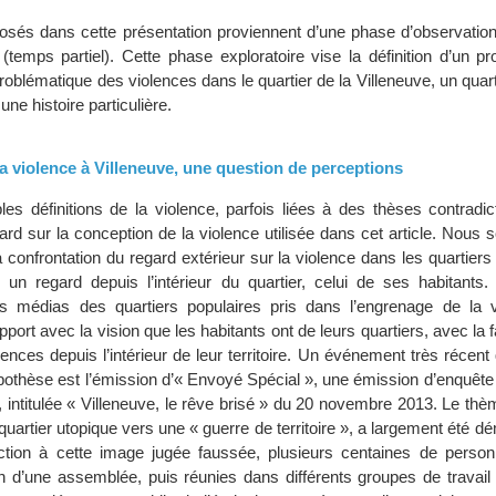
sés dans cette présentation proviennent d’une phase d’observation 
(temps partiel). Cette phase exploratoire vise la définition d’un 
roblématique des violences dans le quartier de la Villeneuve, un quart
ne histoire particulière.
a violence à Villeneuve, une question de perceptions
ples définitions de la violence, parfois liées à des thèses contradi
ard sur la conception de la violence utilisée dans cet article. Nous s
confrontation du regard extérieur sur la violence dans les quartiers
un regard depuis l’intérieur du quartier, celui de ses habitants
es médias des quartiers populaires pris dans l’engrenage de la v
port avec la vision que les habitants ont de leurs quartiers, avec la f
lences depuis l’intérieur de leur territoire. Un événement très récent
pothèse est l’émission d’« Envoyé Spécial », une émission d’enquête
 intitulée « Villeneuve, le rêve brisé » du 20 novembre 2013. Le thè
 quartier utopique vers une « guerre de territoire », a largement été dé
action à cette image jugée faussée, plusieurs centaines de perso
n d’une assemblée, puis réunies dans différents groupes de travail