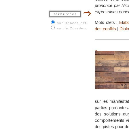
prononcé par Nic
expressions concr
Mots clefs :
Elab
sur irenees.net
des conflits
|
Dialo
sur la
Coredem
sur les manifestat
parties prenantes
des solutions du
comportements vio
des pistes pour d