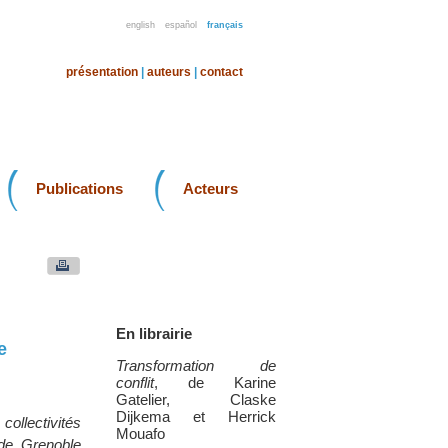
english
español
français
présentation
|
auteurs
|
contact
Publications
Acteurs
En librairie
e
Transformation de
conflit
, de Karine
Gatelier, Claske
Dijkema et Herrick
collectivités
Mouafo
 de Grenoble