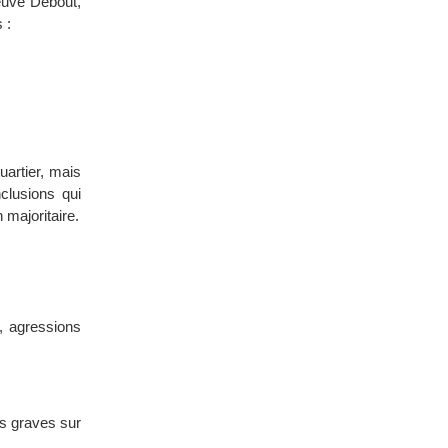
neuve Debout,
 :
uartier, mais
clusions qui
majoritaire.
s, agressions
s graves sur