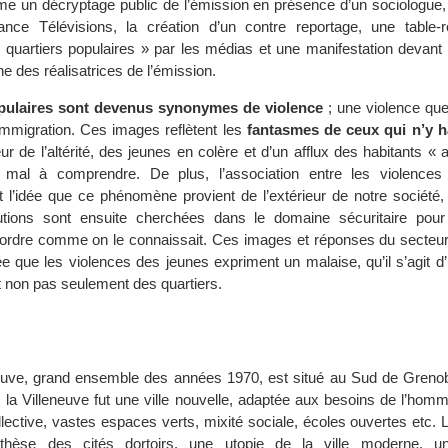
e un décryptage public de l’émission en présence d’un sociologue,
rance Télévisions, la création d’un contre reportage, une table-
quartiers populaires » par les médias et une manifestation devant 
ne des réalisatrices de l’émission.
opulaires sont devenus synonymes de violence
; une violence que 
’immigration. Ces images reflètent les
fantasmes de ceux qui n’y h
eur de l’altérité, des jeunes en colère et d’un afflux des habitants « 
mal à comprendre. De plus, l’association entre les violences 
it l’idée que ce phénomène provient de l’extérieur de notre société, 
utions sont ensuite cherchées dans le domaine sécuritaire pour
r l’ordre comme on le connaissait. Ces images et réponses du secteu
dée que les violences des jeunes expriment un malaise, qu’il s’agit 
t non pas seulement des quartiers.
neuve, grand ensemble des années 1970, est situé au Sud de Greno
e, la Villeneuve fut une ville nouvelle, adaptée aux besoins de l’ho
collective, vastes espaces verts, mixité sociale, écoles ouvertes etc. 
ti-thèse des cités dortoirs, une utopie de la ville moderne, un