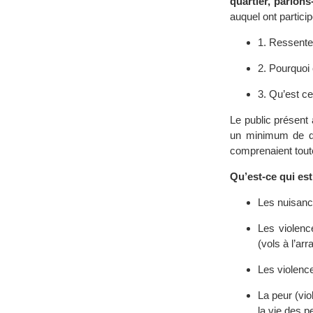
quartier, parlons
auquel ont partici
1. Ressentez
2. Pourquoi
3. Qu’est ce
Le public présent 
un minimum de di
comprenaient toute
Qu’est-ce qui es
Les nuisanc
Les violenc
(vols à l’arr
Les violence
La peur (vi
la vie des p