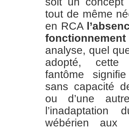
soit un concept 
tout de même néc
en RCA
l’absen
fonctionnement 
analyse, quel que
adopté, cette q
fantôme signifi
sans capacité de
ou d’une autre
l’inadaptation
wébérien aux 