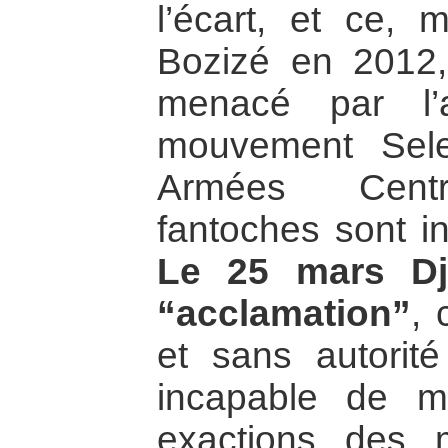
l’écart, et ce, 
Bozizé en 2012,
menacé par l’
mouvement Sel
Armées Centra
fantoches sont i
Le 25 mars Dj
“acclamation”
, 
et sans autorit
incapable de m
exactions des m