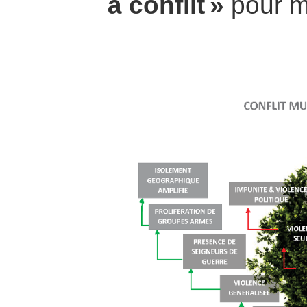
à conflit »
pour m