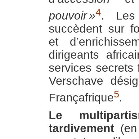
4
pouvoir »
. Les
succèdent sur f
et d’enrichiss
dirigeants afric
services secrets 
Verschave dési
5
Françafrique
.
Le multiparti
tardivement
(en 