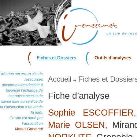
un site de res
Fiches et Dossiers
Outils d’analyses
Irénées.net est un site de
Accueil
Fiches et Dossier
ressources
documentaires destiné à
favoriser l’échange de
Fiche d’analyse
connaissances et de
savoir faire au service de
la construction d’un art de
Sophie ESCOFFIER
la paix.
Ce site est porté par
Marie OLSEN
, Mir
l’association
Modus Operandi
NORKUTE
, Grenoble,