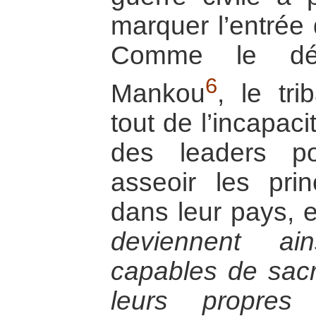
marquer l’entrée 
Comme le défi
6
Mankou
, le tri
tout de l’incapac
des leaders pol
asseoir les pri
dans leur pays, 
deviennent ai
capables de sacri
leurs propres i