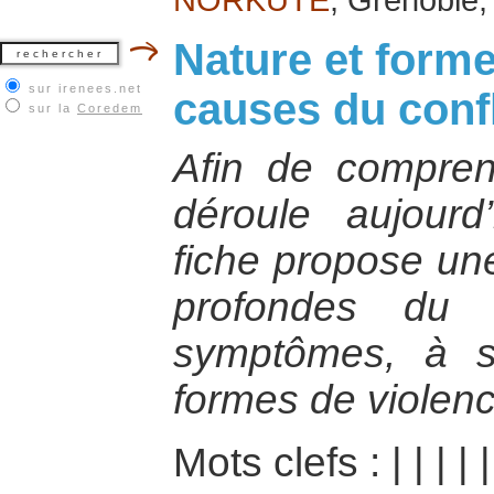
Nature et forme
sur irenees.net
causes du conf
sur la
Coredem
Afin de comprend
déroule aujour
fiche propose un
profondes du 
symptômes, à sa
formes de violen
Mots clefs :
|
|
|
|