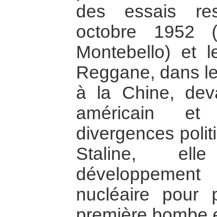
des essais re
octobre 1952 (
Montebello) et l
Reggane, dans le
à la Chine, dev
américain e
divergences poli
Staline, ell
développemen
nucléaire pour 
première bombe 