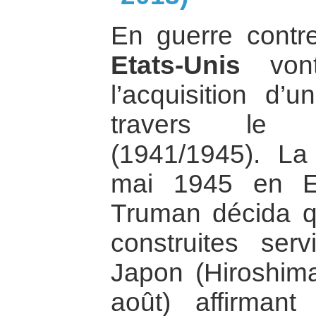
En guerre contr
Etats-Unis
vont
l’acquisition d’
travers le p
(1941/1945). La
mai 1945 en Eu
Truman décida 
construites serv
Japon (Hiroshim
août) affirman