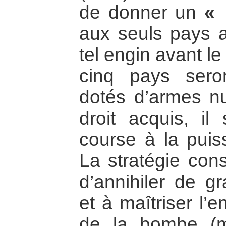
de donner un
« 
aux seuls pays a
tel engin avant l
cinq pays ser
dotés d’armes n
droit acquis, il
course à la pui
La stratégie con
d’annihiler de g
et à maîtriser l’
de la bombe (mi