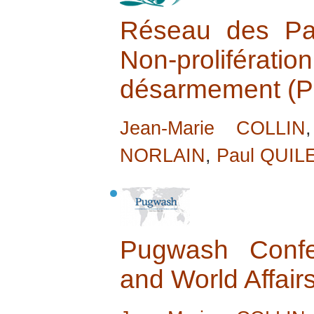
Réseau des Par
Non-proliférat
désarmement (
Jean-Marie COLLIN
NORLAIN
,
Paul QUIL
Pugwash Confe
and World Affair