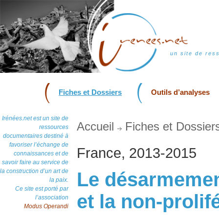
un site de res
Fiches et Dossiers
Outils d’analyses
Irénées.net est un site de
Accueil
Fiches et Dossier
ressources
documentaires destiné à
favoriser l’échange de
France, 2013-2015
connaissances et de
savoir faire au service de
la construction d’un art de
Le désarmement,
la paix.
Ce site est porté par
et la non-prolif
l’association
Modus Operandi