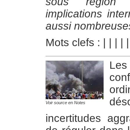
sous région 
implications inte
aussi nombreuses
Mots clefs :
|
|
|
|
Les
conf
or
déso
Voir source en Notes
incertitudes aggr