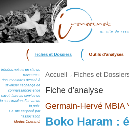
un site de res
Fiches et Dossiers
Outils d’analyses
Irénées.net est un site de
Accueil
Fiches et Dossier
ressources
documentaires destiné à
favoriser l’échange de
Fiche d’analyse
connaissances et de
savoir faire au service de
la construction d’un art de
Germain-Hervé MBIA
la paix.
Ce site est porté par
l’association
Boko Haram : 
Modus Operandi