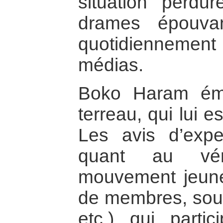
situation perdur
drames épouvan
quotidiennemen
médias.
Boko Haram ém
terreau, qui lui es
Les avis d’expe
quant au véri
mouvement jeune 
de membres, sou
etc.) qui parti