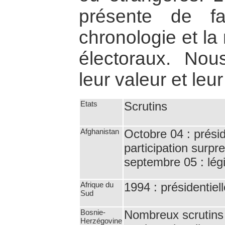
présente de fa
chronologie et la
électoraux. Nou
leur valeur et leur
Etats
Scrutins
Afghanistan
Octobre 04 : présid
participation surpr
septembre 05 : légi
Afrique du
1994 : présidentiel
Sud
Bosnie-
Nombreux scrutins
Herzégovine