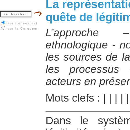
La représentati
quête de légitim
sur irenees.net
sur la
Coredem
L’approche 
ethnologique - n
les sources de la 
les processus 
acteurs en prése
Mots clefs :
|
|
|
|
Dans le systèm