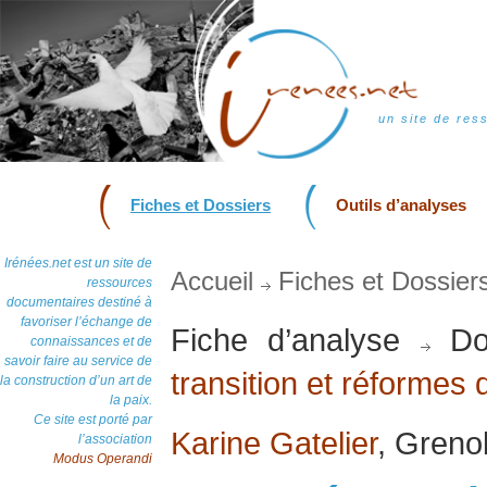
un site de res
Fiches et Dossiers
Outils d’analyses
Irénées.net est un site de
Accueil
Fiches et Dossier
ressources
documentaires destiné à
favoriser l’échange de
Fiche d’analyse
Do
connaissances et de
savoir faire au service de
transition et réformes 
la construction d’un art de
la paix.
Ce site est porté par
Karine Gatelier
, Greno
l’association
Modus Operandi