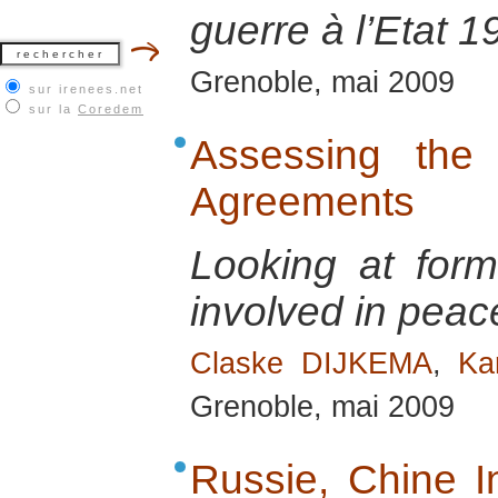
guerre à l’Etat 
Grenoble, mai 2009
sur irenees.net
sur la
Coredem
Assessing the 
Agreements
Looking at form
involved in pea
Claske DIJKEMA
,
Ka
Grenoble, mai 2009
Russie, Chine In