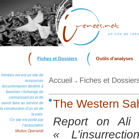
un site de res
Fiches et Dossiers
Outils d’analyses
Irénées.net est un site de
Accueil
Fiches et Dossier
ressources
documentaires destiné à
favoriser l’échange de
connaissances et de
The Western Sah
savoir faire au service de
la construction d’un art de
la paix.
Report on Ali
Ce site est porté par
l’association
« L’insurrect
Modus Operandi