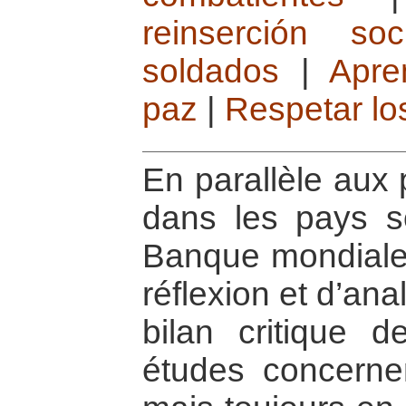
reinserción s
soldados
|
Apre
paz
|
Respetar l
En parallèle aux 
dans les pays sor
Banque mondiale 
réflexion et d’ana
bilan critique d
études concernen