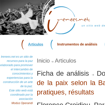
un sitio web d
Articulos
Instrumentos de análisis
Irenees.net es un sitio de
Inicio
Articulos
recursos para la paz
elaborado para promover
el intercambio de
Ficha de análisis
Do
conocimientos y
experiencias para la
de la paix selon la B
construcción de un arte
de la paz.
pratiques, résultats
Este sitio web está
coordinado por la
asociación
Florence Croidieu, Par
Modus Operandi