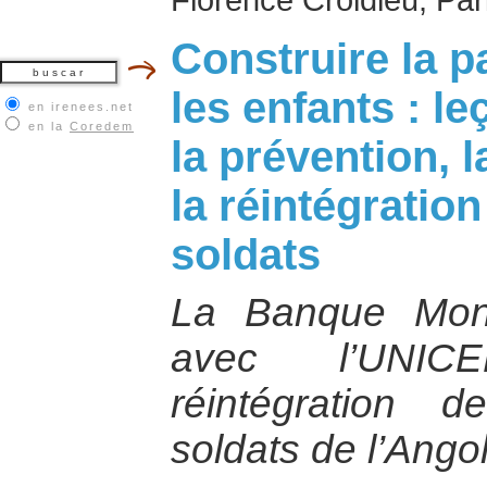
Construire la p
les enfants : l
en irenees.net
en la
Coredem
la prévention, 
la réintégratio
soldats
La Banque Mond
avec l’UNIC
réintégration 
soldats de l’Ango