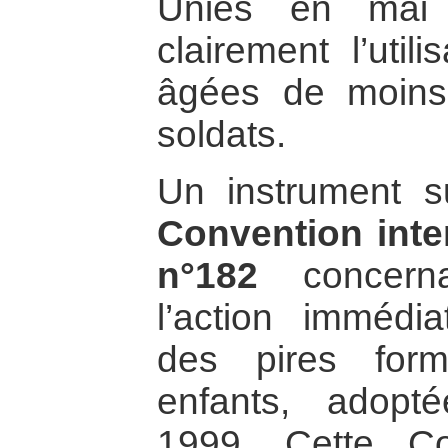
Unies en mai 2
clairement l’util
âgées de moin
soldats.
Un instrument s
Convention inter
n°182
concernan
l’action immédia
des pires for
enfants, adop
1999. Cette Con