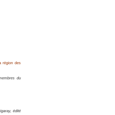
a région des
 membres du
igaray, édité