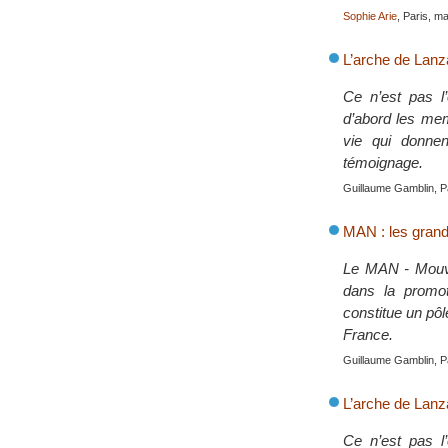
Sophie Arie
, Paris, m
L’arche de Lanza
Ce n’est pas l’
d’abord les mem
vie qui donnen
témoignage.
Guillaume Gamblin, P
MAN : les grand
Le MAN - Mouvem
dans la promoti
constitue un pô
France.
Guillaume Gamblin, P
L’arche de Lanza
Ce n’est pas l’