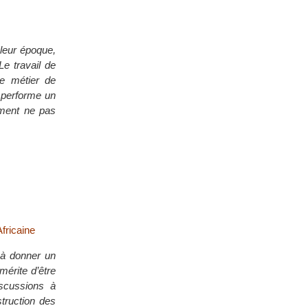
leur époque,
e travail de
e métier de
 performe un
mment ne pas
fricaine
e à donner un
mérite d’être
iscussions à
struction des