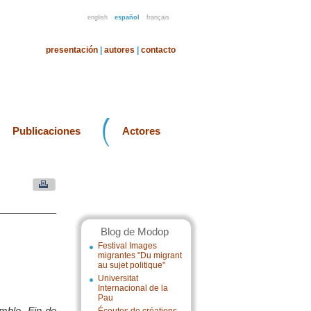
english
español
français
presentación
|
autores
|
contacto
Publicaciones
Actores
Blog de Modop
Festival Images
migrantes "Du migrant
au sujet politique"
Universitat
Internacional de la
Pau
mble. Fin de