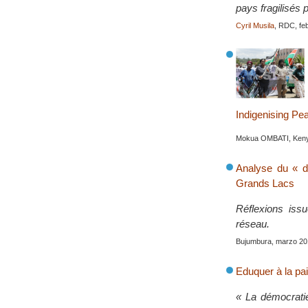
pays fragilisés 
Cyril Musila
, RDC, fe
Indigenising Pe
Mokua OMBATI, Kenya
Analyse du « d
Grands Lacs
Réflexions iss
réseau.
Bujumbura, marzo 20
Eduquer à la pai
« La démocratie