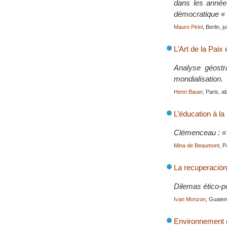
dans les années
démocratique « l
Mauro Pirini
, Berlin, j
L’Art de la Paix
Analyse géostr
mondialisation.
Henri Bauer
, Paris, a
L’éducation à la
Clémenceau : « Il
Mina de Beaumont
, P
La recuperación
Dilemas ético-po
Ivan Monzon
, Guatem
Environnement et