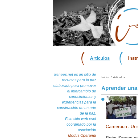
Articulos
Inst
Irenees.net es un sitio de
Inicio
Articulos
recursos para la paz
elaborado para promover
Aprender una 
el intercambio de
conocimientos y
experiencias para la
construcción de un arte
de la paz.
Este sitio web está
coordinado por la
Cameroun : Une a
asociación
Modus Operandi
Baba Simon: co