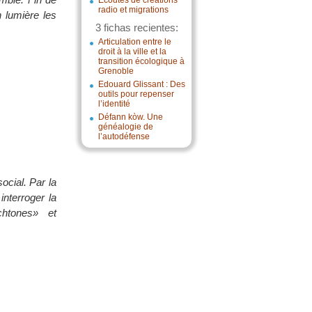
Écoutes de créations
radio et migrations
 lumière les
3 fichas recientes:
Articulation entre le
droit à la ville et la
transition écologique à
Grenoble
Edouard Glissant : Des
outils pour repenser
l’identité
Défann kòw. Une
généalogie de
l’autodéfense
ocial. Par la
interroger la
chtones» et