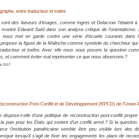
graphe, entre traducteur et traitre
sont des faiseurs d’images, comme Ingres et Delacroix l’étaient à 
montré Edward Saïd dans son analyse critique de l’orientalisme. L
 nous met en garde contre une série d’écueils courants dans l
 propose la figure de la Malinche comme symbole du chercheur qui
traducteur et traître. Avec elle nous nous posons la question co
ains, et comment éviter mal représenter ce que nous observons ?
nio 2017
 Reconstruction Post-Conflit et de Développement (RPCD) de l’Union A
e dispose-t-elle d’une politique de reconstruction post-conflit propr
la paix pour les États qui sortent d’un conflit armé ? Si la question 
rce l’institution panafricaine semble être peu visible lors des d
mique lorsqu’il s’agit de fixer les engagements les plans de recon