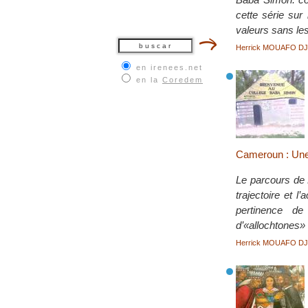
cette série sur
valeurs sans le
Herrick MOUAFO D
en irenees.net
en la
Coredem
Cameroun : Une a
Le parcours de 
trajectoire et l
pertinence de
d’«allochtones» 
Herrick MOUAFO D