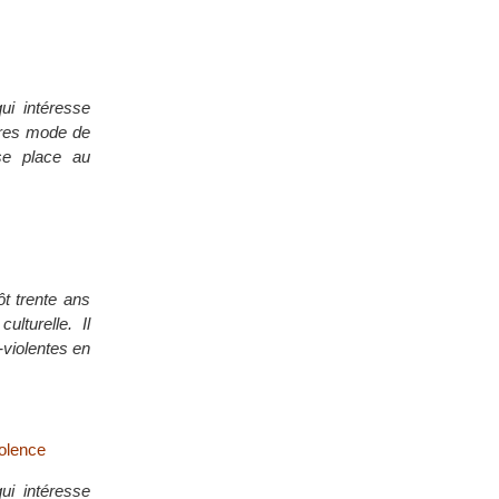
qui intéresse
tres mode de
se place au
t trente ans
ulturelle. Il
-violentes en
iolence
qui intéresse