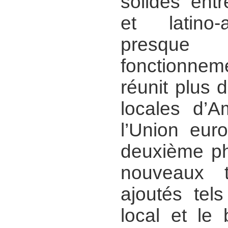
solides ent
et latino-
presqu
fonctionne
réunit plus d
locales d’A
l’Union eur
deuxième ph
nouveaux 
ajoutés tel
local et le b