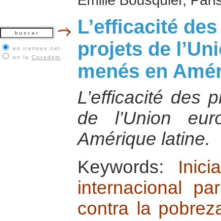
L’efficacité de
projets de l’U
en irenees.net
en la
Coredem
menés en Améri
L’efficacité des 
de l’Union eu
Amérique latine.
Keywords:
Inici
internacional pa
contra la pobrez