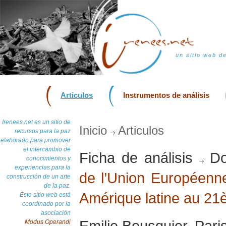
un sitio web d
Articulos
Instrumentos de análisis
Irenees.net es un sitio de
Inicio
Articulos
recursos para la paz
elaborado para promover
el intercambio de
Ficha de análisis
Do
conocimientos y
experiencias para la
de l’Union Européenne
construcción de un arte
de la paz.
Amérique latine au 21
Este sitio web está
coordinado por la
asociación
Emilie Bousquier, Pari
Modus Operandi