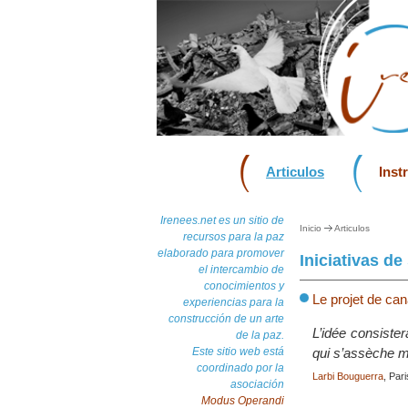
Articulos
Inst
Irenees.net es un sitio de
Inicio
Articulos
recursos para la paz
elaborado para promover
Iniciativas de
el intercambio de
conocimientos y
Le projet de ca
experiencias para la
construcción de un arte
L’idée consister
de la paz.
Este sitio web está
qui s’assèche ma
coordinado por la
Larbi Bouguerra
, Par
asociación
Modus Operandi