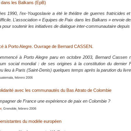
 dans les Balkans (EpB)
es 1990, l’ex-Yougoslavie a été le théâtre de guerres fratricides e
ifficile. L’association « Equipes de Paix dans les Balkans » envoie de
ca pour soutenir les initiatives de dialogue inter-communautaire depui
é à Porto Alegre. Ouvrage de Bernard CASSEN.
mmencé à Porto Alegre paru en octobre 2003, Bernard Cassen n
orum social mondial : de ses origines à la constitution du dernier
u lieu à Paris (Saint-Denis) quelques temps après la parution du livre
Guatemala, febrero 2006
lidarité avec les communautés du Bas Atrato de Colombie
agner de France une expérience de paix en Colombie ?
r
, Grenoble, febrero 2006
persistantes du modèle européen