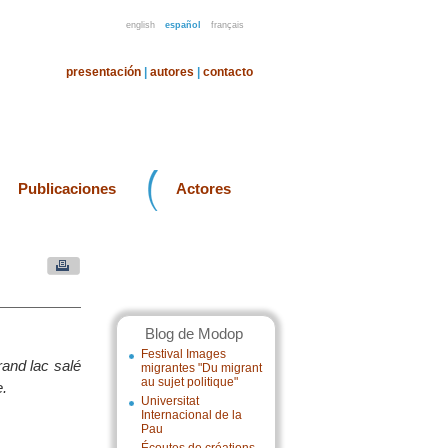
english
español
français
presentación
|
autores
|
contacto
Publicaciones
Actores
Blog de Modop
Festival Images
rand lac salé
migrantes "Du migrant
au sujet politique"
e.
Universitat
Internacional de la
Pau