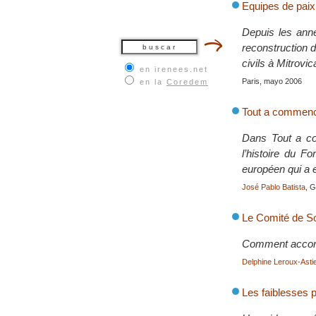
Equipes de paix
Depuis les anné
reconstruction d
civils à Mitrovi
en irenees.net
Paris, mayo 2006
en la
Coredem
Tout a commenc
Dans Tout a co
l’histoire du F
européen qui a e
José Pablo Batista
, 
Le Comité de So
Comment accomp
Delphine Leroux-Astie
Les faiblesses 