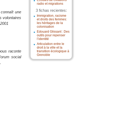
Écoutes de créations
radio et migrations
3 fichas recientes:
t connaît une
Immigration, racisme
s volontaires
et droits des femmes:
s 2001
les héritages de la
colonisation
Edouard Glissant : Des
outils pour repenser
l’identité
Articulation entre le
droit à la ville et la
ous raconte
transition écologique à
Grenoble
 Forum social
.