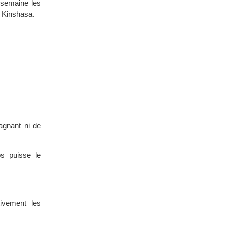
 semaine les
e Kinshasa.
agnant ni de
s puisse le
tivement les