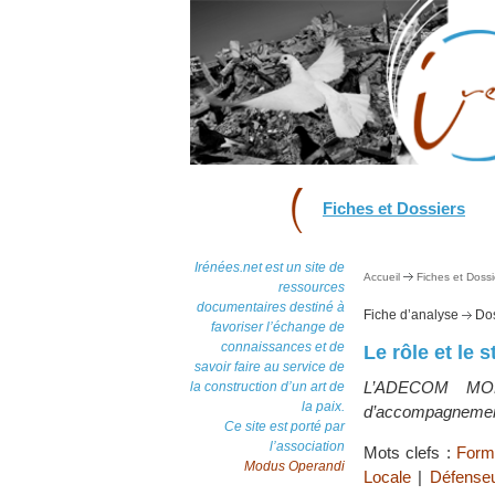
Fiches et Dossiers
Irénées.net est un site de
Accueil
Fiches et Dossi
ressources
documentaires destiné à
Fiche d’analyse
Dos
favoriser l’échange de
connaissances et de
Le rôle et le
savoir faire au service de
L’ADECOM MOKI
la construction d’un art de
la paix.
d’accompagnement 
Ce site est porté par
l’association
Mots clefs :
Forma
Modus Operandi
Locale
|
Défenseu