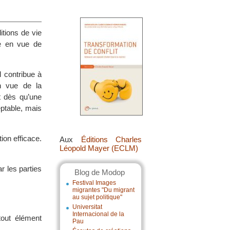
tions de vie
ue en vue de
l contribue à
en vue de la
ît dès qu’une
eptable, mais
ion efficace.
Aux
Éditions Charles
Léopold Mayer (ECLM)
r les parties
Blog de Modop
Festival Images
migrantes "Du migrant
au sujet politique"
Universitat
Internacional de la
tout élément
Pau