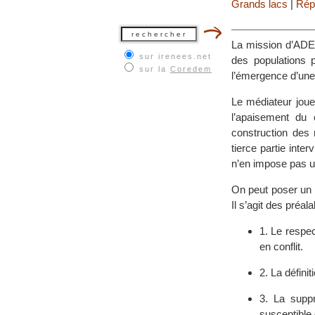
Grands lacs
|
Rép
La mission d’ADE
sur irenees.net
des populations 
sur la
Coredem
l’émergence d’une 
Le médiateur joue
l’apaisement du 
construction des 
tierce partie inte
n’en impose pas u
On peut poser un c
Il s’agit des préal
1. Le respe
en conflit.
2. La définit
3. La suppr
susceptible