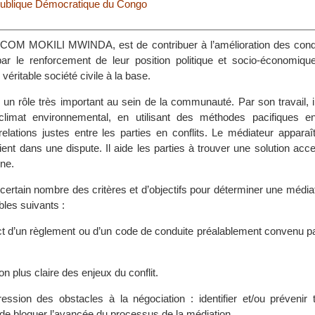
ublique Démocratique du Congo
COM MOKILI MWINDA, est de contribuer à l’amélioration des condi
par le renforcement de leur position politique et socio-économiq
véritable société civile à la base.
 un rôle très important au sein de la communauté. Par son travail, i
climat environnemental, en utilisant des méthodes pacifiques 
relations justes entre les parties en conflits. Le médiateur appara
rvient dans une dispute. Il aide les parties à trouver une solution acc
ne.
ertain nombre des critères et d’objectifs pour déterminer une médiat
ables suivants :
ct d’un règlement ou d’un code de conduite préalablement convenu pa
ion plus claire des enjeux du conflit.
ession des obstacles à la négociation : identifier et/ou prévenir 
 de bloquer l’avancée du processus de la médiation.