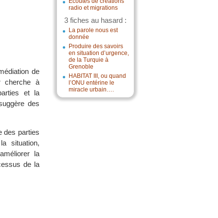
Écoutes de créations
radio et migrations
3 fiches au hasard :
La parole nous est
donnée
Produire des savoirs
en situation d’urgence,
de la Turquie à
Grenoble
 médiation de
HABITAT III, ou quand
r cherche à
l’ONU entérine le
miracle urbain….
arties et la
 suggère des
e des parties
 situation,
améliorer la
ocessus de la