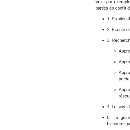
Voici par exemple
parties en confli
1. Fixation 
2. Ecoute de
3. Recherche
Appro
Approc
Appro
perdan
Appro
résou
4. Le suivi 
5. La gesti
blessures pa