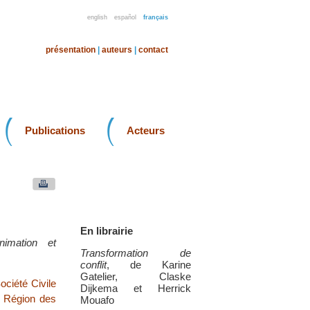
english
español
français
présentation
|
auteurs
|
contact
Publications
Acteurs
En librairie
imation et
Transformation de
conflit
, de Karine
Gatelier, Claske
ociété Civile
Dijkema et Herrick
|
Région des
Mouafo