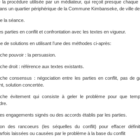
 la procédure utilisée par un médiateur, qui reçoit presque chaque
t dans un quartier périphérique de la Commune Kimbanseke, de ville d
de la séance.
s parties en conflit et confrontation avec les textes en vigueur.
 de solutions en utilisant l’une des méthodes ci-après:
che pouvoir : la persuasion.
he droit : référence aux textes existants.
che consensus : négociation entre les parties en conflit, pas de g
t, solution concertée.
che évitement qui consiste à geler le problème pour que temp
dre.
des engagements signés ou des accords établis par les parties.
on des rancoeurs (les séquelles du conflit) pour effacer défini
rfois laissées ou causées par le problème à la base du conflit