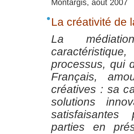
Montargis, août 2007
La créativité de 
La médiati
caractéristiq
processus, qui d
Français, amo
créatives : sa c
solutions inno
satisfaisante
parties en pré