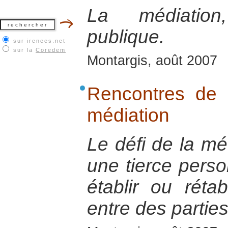
La médiation,
publique.
sur irenees.net
sur la
Coredem
Montargis, août 2007
Rencontres de s
médiation
Le défi de la mé
une tierce perso
établir ou réta
entre des parties