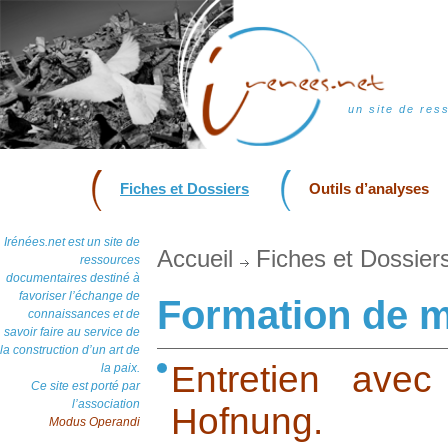
un site de res
Fiches et Dossiers
Outils d’analyses
Irénées.net est un site de
Accueil
Fiches et Dossier
ressources
documentaires destiné à
favoriser l’échange de
Formation de m
connaissances et de
savoir faire au service de
la construction d’un art de
Entretien avec
la paix.
Ce site est porté par
l’association
Hofnung.
Modus Operandi