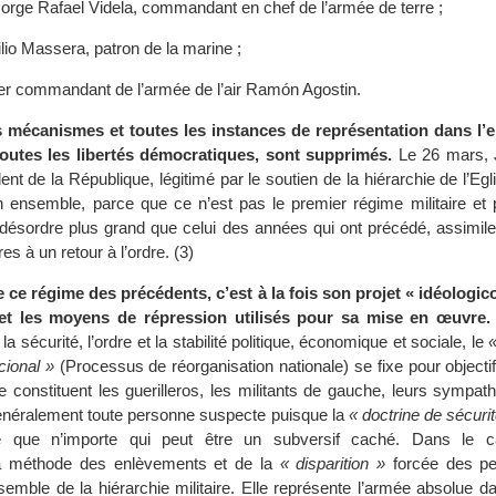
Jorge Rafael Videla, commandant en chef de l’armée de terre ;
lio Massera, patron de la marine ;
dier commandant de l’armée de l’air Ramón Agostin.
s mécanismes et toutes les instances de représentation dans l
toutes les libertés démocratiques, sont supprimés.
Le 26 mars, 
t de la République, légitimé par le soutien de la hiérarchie de l’Egli
 ensemble, parce que ce n’est pas le premier régime militaire et p
désordre plus grand que celui des années qui ont précédé, assimile 
res à un retour à l’ordre. (3)
e ce régime des précédents, c’est à la fois son projet « idéologico
 et les moyens de répression utilisés pour sa mise en œuvre.
, la sécurité, l’ordre et la stabilité politique, économique et sociale, le
cional »
(Processus de réorganisation nationale) se fixe pour objectif 
 constituent les guerilleros, les militants de gauche, leurs sympath
 généralement toute personne suspecte puisque la
« doctrine de sécurit
ée que n’importe qui peut être un subversif caché. Dans le 
la méthode des enlèvements et de la
« disparition »
forcée des pe
semble de la hiérarchie militaire. Elle représente l’armée absolue d