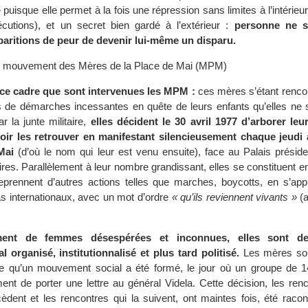
»
puisque elle permet à la fois une répression sans limites à l’intérieu
écutions), et un secret bien gardé à l’extérieur :
personne ne s
paritions de peur de devenir lui-même un disparu.
du mouvement des Mères de la Place de Mai (MPM)
ce cadre que sont intervenues les MPM :
ces mères s’étant rencon
s de démarches incessantes en quête de leurs enfants qu’elles ne 
 la junte militaire,
elles décident le 30 avril 1977 d’arborer leu
oir les retrouver en manifestant silencieusement chaque jeudi
Mai
(d’où le nom qui leur est venu ensuite), face au Palais préside
res. Parallèlement à leur nombre grandissant, elles se constituent e
eprennent d’autres actions telles que marches, boycotts, en s’app
s internationaux, avec un mot d’ordre
« qu’ils reviennent vivants »
(a
ment de femmes désespérées et inconnues, elles sont d
organisé, institutionnalisé et plus tard politisé.
Les mères so
ire qu’un mouvement social a été formé, le jour où un groupe de
ment de porter une lettre au général Videla. Cette décision, les ren
èdent et les rencontres qui la suivent, ont maintes fois, été racon