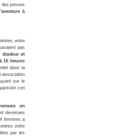
r des prisons
’aventure à
trées, entre
savaient pas
r douleur et
 à 15 heures
ntiel dans la
n association
uyant sur le
parición con
evenues un
nt devenues
 14 femmes a
contres entre
tées par les