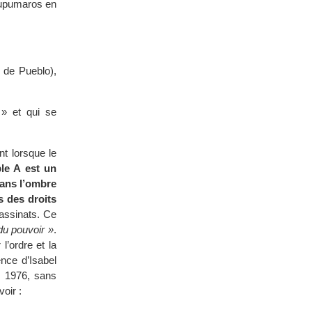
Tupumaros en
 de Pueblo),
 » et qui se
nt lorsque le
ple A est un
dans l’ombre
s des droits
sassinats. Ce
du pouvoir »
.
l’ordre et la
ence d’Isabel
s 1976, sans
oir :