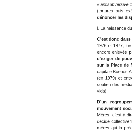
« antisubversive 
(tortures puis ex
dénoncer les dis
I. La naissance 
C’est donc dans 
1976 et 1977, lor
encore enlevés par
d’exiger de pouv
sur la Place de 
capitale Buenos Ai
(en 1979) et entr
soutien des média
vida).
D’un regroupe
mouvement social 
Mères, c’est-à-d
décidé collective
mères qui la préc