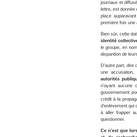
journaux et diffus
lettre, est donné
place auparavant 
première fois une a
Bien sûr, cette da
identité collectiv
le groupe, en nomb
disparition de le
D’autre part, dir
une accusation, s
autorités publiq
n’ayant aucune c
gouvernement pouv
crédit à la propa
d’enlèvement qui c
à aller frapper 
questionner.
Ce n’est que lor