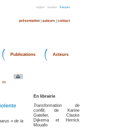
english
español
français
présentation
|
auteurs
|
contact
Publications
Acteurs
u de
En librairie
iolente
Transformation de
conflit
, de Karine
Gatelier, Claske
Dijkema et Herrick
parus » de la
Mouafo