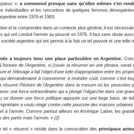
isparus »
,
a commencé presque sans qu’elles mêmes s’en rend
s individuelles et les rencontres de quelques femmes désespérées
 argentine entre 1976 et 1983.
ction et la comprendre dans un contexte plus général, il est nécessair
ts qui ont conduit l’armée au pouvoir en 1976. Il faut sans doute auss
a société argentine qui ont permis à la fois un tel pouvoir et une telle r
rmée a toujours tenu une place particulière en Argentine.
Comm
L’histoire de l’Argentine, si j’osais la résumer en une phrase, serait 
ure et l’élevage a fait l’objet d’une lutte d’appropriation entre les propri
qui demanderaient à consommer à moindre coût, comme c’est touj
a résumé l’histoire de l’Argentine dans la mesure où les poussées p
vec une force extraordinaire qui a plongé l’oligarchie dans une gran
su se donner une force politique appuyée sur une large base, de tel
opriétaire a voulu réagir contre cette poussée des masses urbaines 
appel à l’armée. Comme partout ailleurs en Amérique Latine, les gran
s des partis mais l’armée. » (2)
un tel « résumé » réside dans la convocation des
principaux acteu