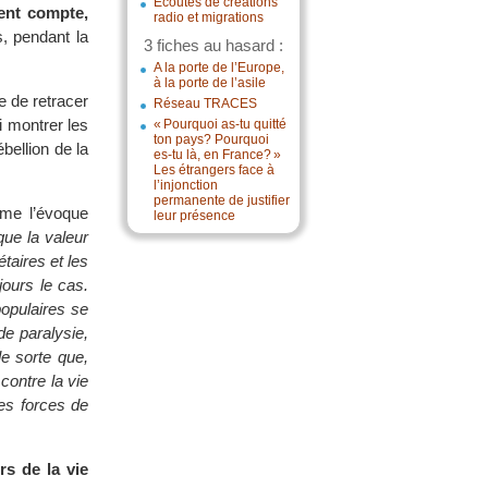
Écoutes de créations
ent compte,
radio et migrations
, pendant la
3 fiches au hasard :
A la porte de l’Europe,
à la porte de l’asile
e de retracer
Réseau TRACES
i montrer les
« Pourquoi as-tu quitté
ton pays? Pourquoi
ébellion de la
es-tu là, en France? »
Les étrangers face à
l’injonction
permanente de justifier
e l’évoque
leur présence
que la valeur
étaires et les
ours le cas.
opulaires se
de paralysie,
le sorte que,
contre la vie
des forces de
rs de la vie