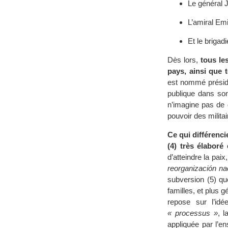
Le général 
L’amiral Emi
Et le briga
Dès lors,
tous le
pays, ainsi que 
est nommé présiden
publique dans son
n’imagine pas de 
pouvoir des militai
Ce qui différenci
(4) très élaboré
d’atteindre la paix
reorganización na
subversion (5) que
familles, et plus
repose sur l’id
« processus »
, 
appliquée par l’en