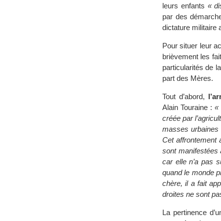
leurs enfants
« d
par des démarche
dictature militaire
Pour situer leur a
brièvement les fai
particularités de l
part des Mères.
Tout d’abord,
l’a
Alain Touraine :
« 
créée par l’agricult
masses urbaines 
Cet affrontement 
sont manifestées a
car elle n’a pas 
quand le monde pr
chère, il a fait 
droites ne sont pa
La pertinence d’