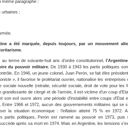
 même paragraphe :
urbaines ;
;
’armée.
tine a été marquée, depuis toujours, par un mouvement alter
oritarisme.
, au terme de soixante-huit ans d’ordre constitutionnel,
l’Argentin
oire du pouvoir militaire.
De 1930 à 1943 les partis politiques sont 
ontrôle. En 1946, un jeune colonel, Juan Perón, se fait élire préside
roniste »
, il favorise le prolétariat ouvrier, nationalise les entreprise
ue sociale nouvelle (retraite, sécurité sociale, droit de vote pour le
n grandissante de clergé et de l’armée, il est victime d’un coup d’Etat
et son exil ouvre alors une période d’instabilité entre coups d’Etat e
e. Entre 1966 et 1972, aucun des gouvernements militaires qui se 
ser la situation économique : l’inflation atteint 75 % en 1972. A
es partis politiques, Perón est ramené au pouvoir en 1973, puis 
 succède après sa mort en 1974. Mais en Argentine, les tensions s’e