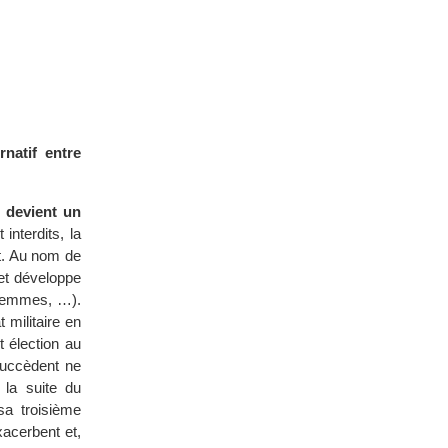
natif entre
e devient un
interdits, la
nt. Au nom de
s et développe
s femmes, …).
 militaire en
t élection au
succèdent ne
 la suite du
sa troisième
xacerbent et,