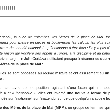
|
|
|
|
|
|
|
|
|
l’inattendu, la nuée de colombes, les Mères de la place de Mai, fon
ment pour mettre en pièces et bouleverser les calculs les plus scie
re et de sécurité national. (…) Continuons à être fous : il n’y a pas 
te raison qui vocifère ses appels à l’ordre, à la discipline et au patri
rivain argentin Julio Cortázar suffiraient presque à résumer
ce que r
res de la place de Mai :
elles se sont opposées au régime militaire et ont assurément eu
un
e
;
re part, avec cette opposition, agissant d’une façon qui est a
le »
et
« inattendue »
, elles ont inventé
une nouvelle forme de p
ndée sur l’irrationnel, sur l’inattendu, sur ce que quelqu’un a appelé le
ive des Mères de la place de Mai (MPM)
, un groupe de femmes qui