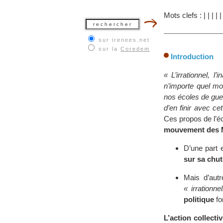
Mots clefs :
|
|
|
|
sur irenees.net
sur la
Coredem
Introduction
« L’irrationnel, 
n’importe quel mo
nos écoles de guer
d’en finir avec cet
Ces propos de l’éc
mouvement des Mè
D’une part 
sur sa chut
Mais d’aut
« irrationnel
politique
fo
L’action collect