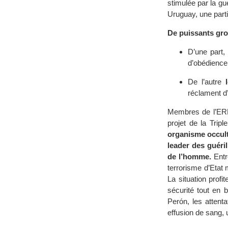
stimulée par la g
Uruguay, une parti
De puissants gro
D’une part,
d’obédience
De l’autre
réclament d
Membres de l’ERP 
projet de la Trip
organisme occulte
leader des guéril
de l’homme.
Entr
terrorisme d’Etat
La situation profit
sécurité tout en 
Perón, les attent
effusion de sang, 