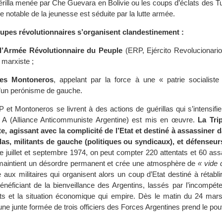
uérilla menée par Che Guevara en Bolivie ou les coups d’éclats des 
e notable de la jeunesse est séduite par la lutte armée.
upes révolutionnaires s’organisent clandestinement :
l’Armée Révolutionnaire du Peuple
(ERP, Ejército Revolucionario
 marxiste ;
les Montoneros
, appelant par la force à une « patrie socialiste
’un perónisme de gauche.
et Montoneros se livrent à des actions de guérillas qui s’intensifie
le A (Alliance Anticommuniste Argentine) est mis en œuvre.
La Tri
, agissant avec la complicité de l’Etat et destiné à assassiner 
las, militants de gauche (politiques ou syndicaux), et défenseur
e juillet et septembre 1974, on peut compter 220 attentats et 60 as
 maintient un désordre permanent et crée une atmosphère de
« vide 
e aux militaires qui organisent alors un coup d’Etat destiné à rétablir 
bénéficiant de la bienveillance des Argentins, lassés par l’incompét
ats et la situation économique qui empire. Dès le matin du 24 mar
une junte formée de trois officiers des Forces Argentines prend le pouv