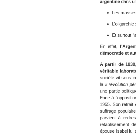
argentine
dans un
Les masses 
L’oligarchie 
Et surtout l
En effet,
l’Argen
démocratie et aut
A partir de 1930
véritable laborat
société vit sous c
la
« révolution pé
une partie politiq
Face à l’oppositio
1955. Son retrait 
suffrage populair
parvient à redres
rétablissement d
épouse Isabel lui