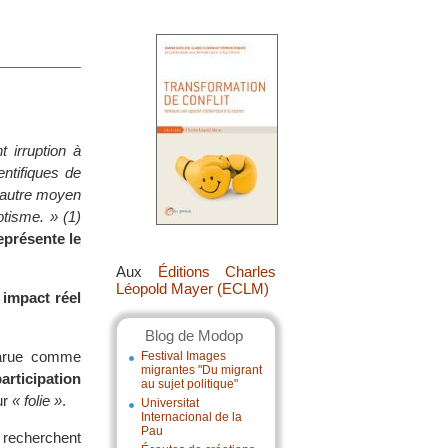
t irruption à
ntifiques de
d’autre moyen
otisme. » (1)
eprésente le
Aux
Éditions Charles
Léopold Mayer (ECLM)
 impact réel
Blog de Modop
pparue comme
Festival Images
migrantes "Du migrant
articipation
au sujet politique"
ur
« folie »
.
Universitat
Internacional de la
Pau
 recherchent