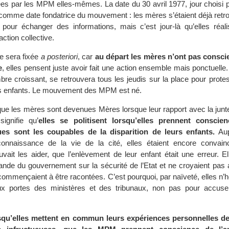
ées par les MPM elles-mêmes. La date du 30 avril 1977, jour choisi p
e comme date fondatrice du mouvement : les mères s’étaient déjà retr
pour échanger des informations, mais c’est jour-là qu’elles réali
ction collective.
te sera fixée
a posteriori
, car
au départ les mères n’ont pas consci
e
, elles pensent juste avoir fait une action ensemble mais ponctuelle. 
re croissant, se retrouvera tous les jeudis sur la place pour protes
urs enfants. Le mouvement des MPM est né.
e que les mères sont devenues Mères lorsque leur rapport avec la jun
ignifie qu’
elles se politisent lorsqu’elles prennent conscie
ues sont les coupables de la disparition de leurs enfants.
Aup
onnaissance de la vie de la cité, elles étaient encore convai
ait les aider, que l’enlèvement de leur enfant était une erreur. El
gande du gouvernement sur la sécurité de l’Etat et ne croyaient pas 
ommençaient à être racontées. C’est pourquoi, par naïveté, elles n’h
aux portes des ministères et des tribunaux, non pas pour accus
squ’elles mettent en commun leurs expériences personnelles de