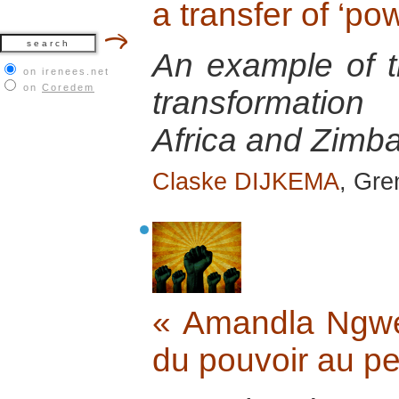
a transfer of ‘po
An example of th
on irenees.net
on
Coredem
transformatio
Africa and Zimb
Claske DIJKEMA
, Gr
« Amandla Ngwet
du pouvoir au p