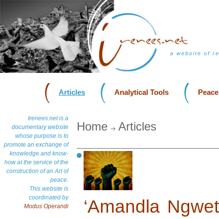
a website of r
Articles
Analytical Tools
Peace
Irenees.net is a
Home
Articles
documentary website
whose purpose is to
promote an exchange of
knowledge and know-
how at the service of the
construction of an Art of
peace.
This website is
coordinated by
‘Amandla Ngwet
Modus Operandi