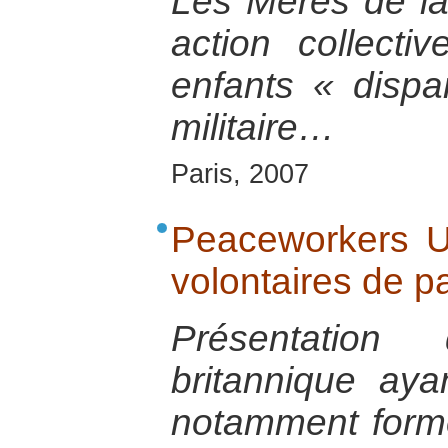
Les Mères de la
action collecti
enfants « dispa
militaire…
Paris, 2007
Peaceworkers UK
volontaires de p
Présentation 
britannique aya
notamment forme