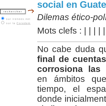
social en Guat
Dilemas ético-polí
sur irenees.net
sur la
Coredem
Mots clefs :
|
|
|
|
No cabe duda 
final de cuenta
corrosiona las 
en ámbitos qu
tiempo, el esp
donde inicialment