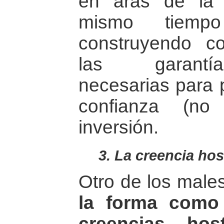
en aras de la 
mismo tiem
construyendo co
las garantías
necesarias para 
confianza (no
inversión.
3. La creencia hos
Otro de los male
la forma como
creencias hos