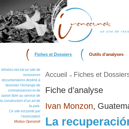
un site de res
Fiches et Dossiers
Outils d’analyses
Irénées.net est un site de
Accueil
Fiches et Dossier
ressources
documentaires destiné à
favoriser l’échange de
Fiche d’analyse
connaissances et de
savoir faire au service de
la construction d’un art de
Ivan Monzon
, Guatem
la paix.
Ce site est porté par
l’association
La recuperación
Modus Operandi