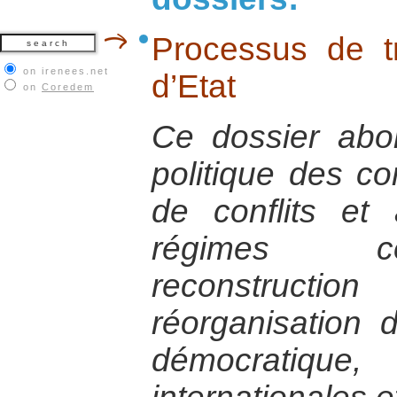
Processus de tr
on irenees.net
d’Etat
on
Coredem
Ce dossier abor
politique des con
de conflits et
régimes co
reconstructi
réorganisation de
démocratique,