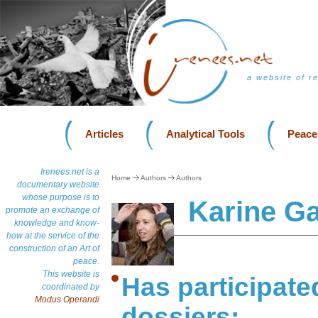
a website of r
Articles
Analytical Tools
Peace
Irenees.net is a
Home
Authors
Authors
documentary website
whose purpose is to
Karine Ga
promote an exchange of
knowledge and know-
how at the service of the
construction of an Art of
peace.
This website is
Has participate
coordinated by
Modus Operandi
dossiers: