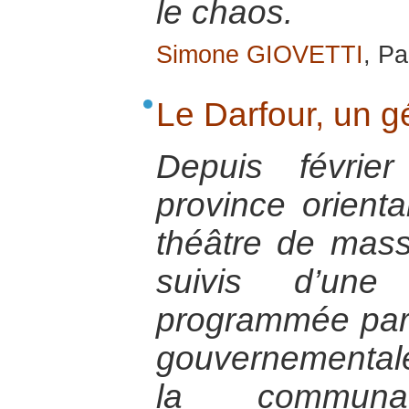
le chaos.
Simone GIOVETTI
, Pa
Le Darfour, un 
Depuis févrie
province orient
théâtre de mas
suivis d’une
programmée par l
gouvernemental
la communaut