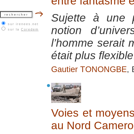
entre fantasme et
Sujette à une p
sur irenees.net
notion d’univer
sur la
Coredem
l’homme serait m
était plus flexible
Gautier TONONGBE
,
Voies et moyens 
au Nord Camero