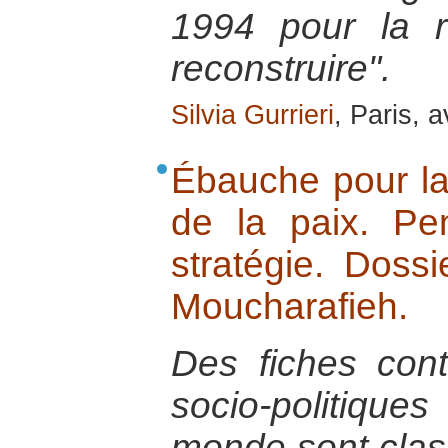
1994 pour la 
reconstruire".
Silvia Gurrieri
, Paris, a
Ébauche pour la 
de la paix. P
stratégie. Dossi
Moucharafieh.
Des fiches con
socio-politiq
monde sont cla