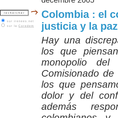
Colombia : el co
sur irenees.net
justicia y la paz
sur la
Coredem
Hay una discrep
los que piensa
monopolio del 
Comisionado de P
los que pensamo
dolor y del conf
además respon
colombianos y