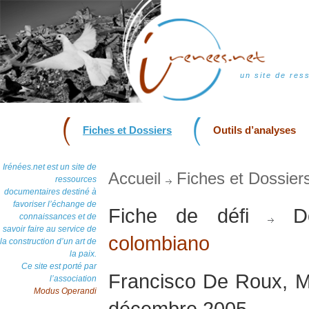
un site de res
Fiches et Dossiers
Outils d’analyses
Irénées.net est un site de
Accueil
Fiches et Dossier
ressources
documentaires destiné à
favoriser l’échange de
Fiche de défi
Do
connaissances et de
savoir faire au service de
colombiano
la construction d’un art de
la paix.
Ce site est porté par
Francisco De Roux, M
l’association
Modus Operandi
décembre 2005