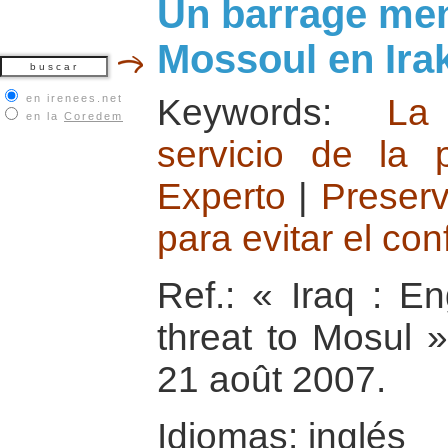
Un barrage mena
Mossoul en Ira
en irenees.net
Keywords:
La 
en la
Coredem
servicio de la 
Experto
|
Preserv
para evitar el conf
Ref.: « Iraq : E
threat to Mosul 
21 août 2007.
Idiomas: inglés