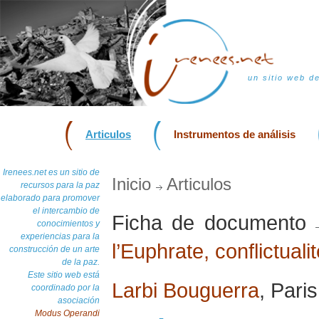
un sitio web d
Articulos
Instrumentos de análisis
Irenees.net es un sitio de
Inicio
Articulos
recursos para la paz
elaborado para promover
el intercambio de
Ficha de documento
conocimientos y
experiencias para la
l’Euphrate, conflictualit
construcción de un arte
de la paz.
Este sitio web está
Larbi Bouguerra
, Pari
coordinado por la
asociación
Modus Operandi